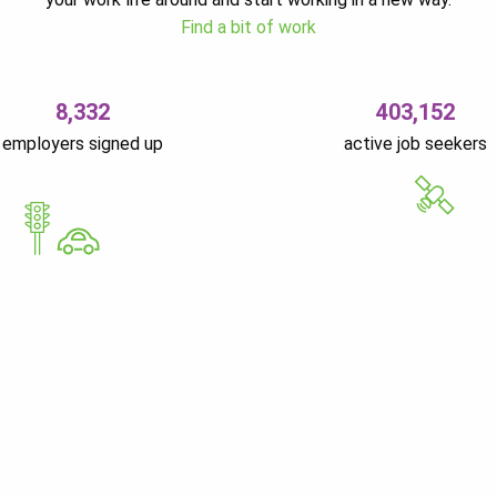
Find a bit of work
8,332
403,152
employers signed up
active job seekers
GoWorkaBit Estonia O