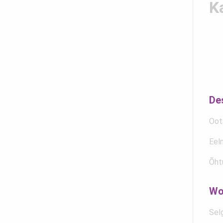
K
De
Oot
Eel
Õht
Wo
Selg