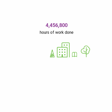
4,456,800
hours of work done
Ü
12679310
Nurme 37 11616 Tallinn Estonia