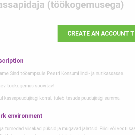
assapidaja (töökogemusega)
CREATE AN ACCOUNT T
scription
ame Sind tööampsule Peetri Konsumi lindi- ja nutikassasse.
nev töökogemus soovitav!
ul kassapuudujäägi korral, tuleb tasuda puudujäägi summa.
rk environment
a tumedad viisakad püksid ja mugavad jalatsid. Fliisi või vesti s