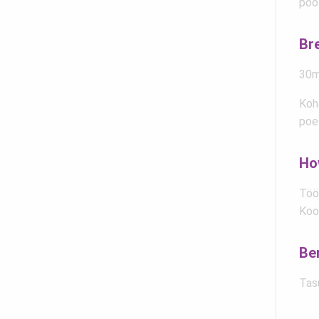
poo
Br
30mi
Koh
poe
Ho
Töök
Koo
Be
Tas