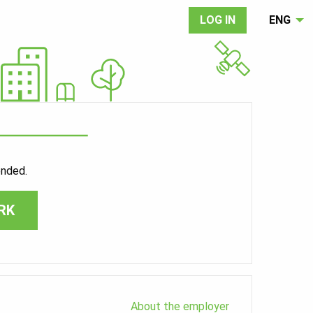
LOG IN
ENG
ended.
RK
About the employer