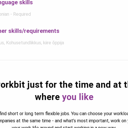
nguage skills
onian - Required
her skills/requirements
s, Kohusetundlikkus, kiire õppija
orkbit just for the time and at 
where
you like
ind short or long term flexible jobs. You can choose your worklo
ompanies at the same time - and what’s most important, work on 
your work life around and start working in a new way.