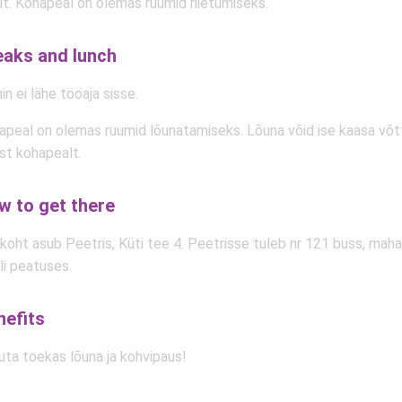
lt. Kohapeal on olemas ruumid riietumiseks.
eaks and lunch
n ei lähe tööaja sisse.
apeal on olemas ruumid lõunatamiseks. Lõuna võid ise kaasa võt
st kohapealt.
w to get there
oht asub Peetris, Küti tee 4. Peetrisse tuleb nr 121 buss, maha 
li peatuses.
nefits
uta toekas lõuna ja kohvipaus!