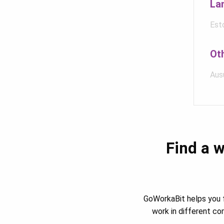
La
Est
Ot
Ausu
Find a w
GoWorkaBit helps you f
work in different c