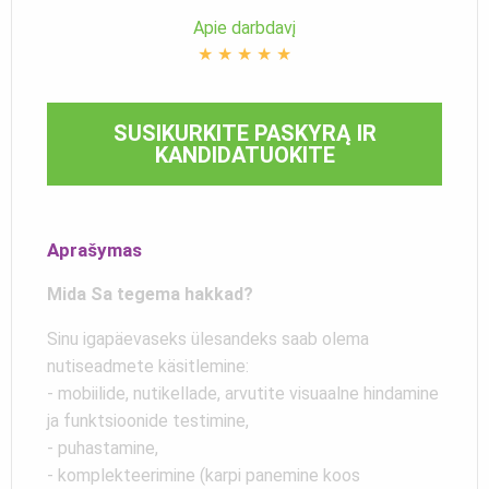
Apie darbdavį
★
★
★
★
★
SUSIKURKITE PASKYRĄ IR
KANDIDATUOKITE
Aprašymas
Mida Sa tegema hakkad?
Sinu igapäevaseks ülesandeks saab olema
nutiseadmete käsitlemine:
- mobiilide, nutikellade, arvutite visuaalne hindamine
ja funktsioonide testimine,
- puhastamine,
- komplekteerimine (karpi panemine koos