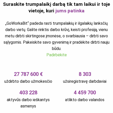
Suraskite trumpalaikį darbą tik tam laikui ir toje
vietoje, kuri
jums patinka
„GoWorkaBit“ padeda rasti trumpalaikių ir ilgalaikių lanksčių
darbo vietų. Galite rinktis darbo krūvį, keisti profesiją, vienu
metu dirbti skirtingose įmonėse, o svarbiausia – dirbti savo
sąlygomis. Pakeiskite savo gyvenimą ir pradėkite dirbti nauju
būdu.
Padirbėkite
27 787 600 €
8 303
uždirbto darbo užmokesčio
užsiregistravę darbdaviai
403 228
4 459 700
aktyvūs darbo ieškantys
atlikto darbo valandos
asmenys