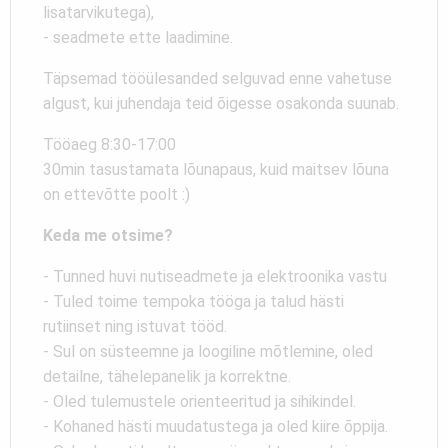
lisatarvikutega),
- seadmete ette laadimine.
Täpsemad tööülesanded selguvad enne vahetuse
algust, kui juhendaja teid õigesse osakonda suunab.
Tööaeg 8:30-17:00
30min tasustamata lõunapaus, kuid maitsev lõuna
on ettevõtte poolt :)
Keda me otsime?
- Tunned huvi nutiseadmete ja elektroonika vastu
- Tuled toime tempoka tööga ja talud hästi
rutiinset ning istuvat tööd.
- Sul on süsteemne ja loogiline mõtlemine, oled
detailne, tähelepanelik ja korrektne.
- Oled tulemustele orienteeritud ja sihikindel.
- Kohaned hästi muudatustega ja oled kiire õppija.