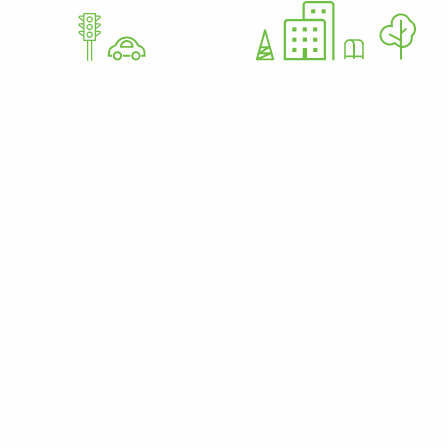
GoWorkaBit Estonia OÜ
12679310
Nurme 37 11616 Tallinn Estija