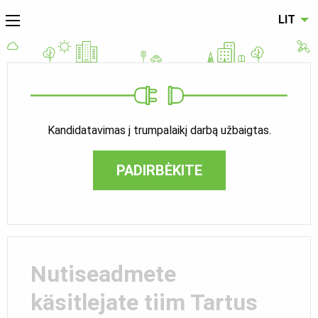
LIT
Kandidatavimas į trumpalaikį darbą užbaigtas.
PADIRBĖKITE
Nutiseadmete
käsitlejate tiim Tartus