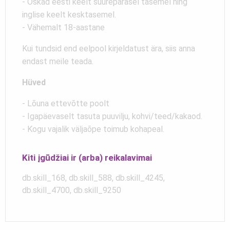
- Oskad eesti keelt suurepärasel tasemel ning
inglise keelt kesktasemel.
- Vähemalt 18-aastane
Kui tundsid end eelpool kirjeldatust ära, siis anna
endast meile teada.
Hüved
- Lõuna ettevõtte poolt
- Igapäevaselt tasuta puuvilju, kohvi/teed/kakaod.
- Kogu vajalik väljaõpe toimub kohapeal.
Kiti įgūdžiai ir (arba) reikalavimai
db.skill_168, db.skill_588, db.skill_4245,
db.skill_4700, db.skill_9250