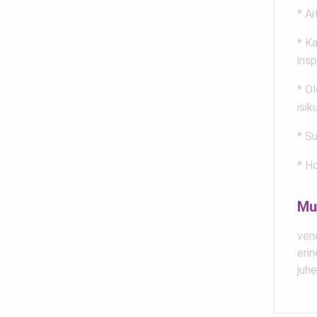
* Ai
* Ka
insp
* Ol
isik
* Su
* Ho
Mu
ven
erin
juh