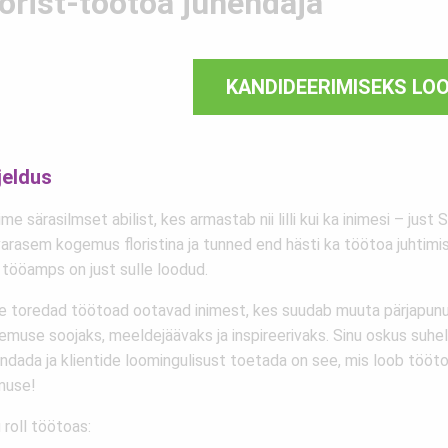
lorist-töötoa juhendaja
KANDIDEERIMISEKS LO
jeldus
me särasilmset abilist, kes armastab nii lilli kui ka inimesi – just S
arasem kogemus floristina ja tunned end hästi ka töötoa juhtimise 
 tööamps on just sulle loodud.
e toredad töötoad ootavad inimest, kes suudab muuta pärjapun
emuse soojaks, meeldejäävaks ja inspireerivaks. Sinu oskus suhel
endada ja klientide loomingulisust toetada on see, mis loob tööt
muse!
 roll töötoas: