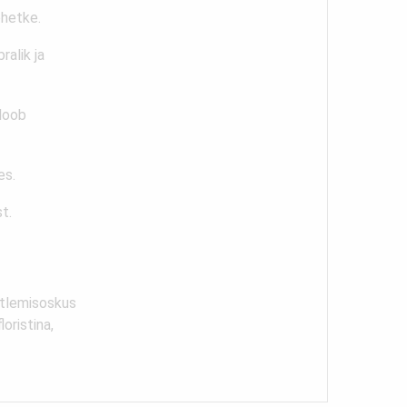
ehetke.
ralik ja
 loob
es.
t.
htlemisoskus
oristina,