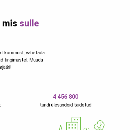
, mis
sulle
vat koormust, vahetada
ud tingimustel. Muuda
jääri!
4 456 800
t
tundi ülesandeid täidetud