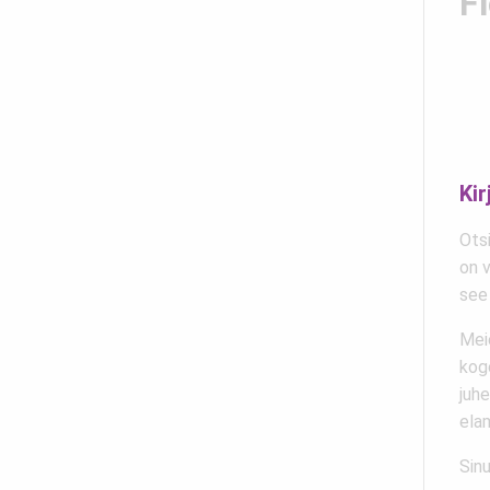
F
Kir
Otsi
on v
see
Mei
kog
juh
ela
Sinu