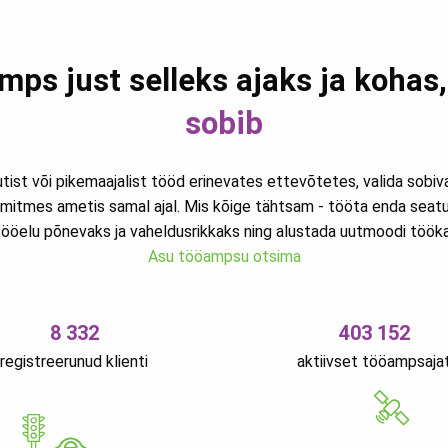
mps just selleks ajaks ja kohas
sobib
utist või pikemaajalist tööd erinevates ettevõtetes, valida sobi
mitmes ametis samal ajal. Mis kõige tähtsam - tööta enda seat
ööelu põnevaks ja vaheldusrikkaks ning alustada uutmoodi töökar
Asu tööampsu otsima
8 332
403 152
registreerunud klienti
aktiivset tööampsaja