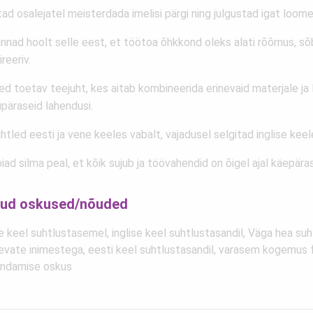
tad osalejatel meisterdada imelisi pärgi ning julgustad igat loom
nnad hoolt selle eest, et töötoa õhkkond oleks alati rõõmus, sõb
ireeriv.
ed toetav teejuht, kes aitab kombineerida erinevaid materjale ja
upäraseid lahendusi.
htled eesti ja vene keeles vabalt, vajadusel selgitad inglise keel
iad silma peal, et kõik sujub ja töövahendid on õigel ajal käepäras
ud oskused/nõuded
e keel suhtlustasemel, inglise keel suhtlustasandil, Väga hea su
evate inimestega, eesti keel suhtlustasandil, varasem kogemus fl
endamise oskus