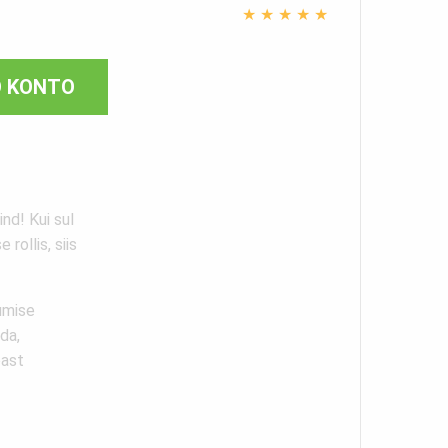
★
★
★
★
★
O KONTO
ind! Kui sul
rollis, siis
umise
da,
oast