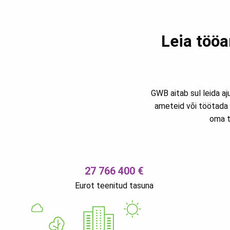
Leia tööa
GWB aitab sul leida aj
ameteid või töötada 
oma t
27 766 400 €
Eurot teenitud tasuna