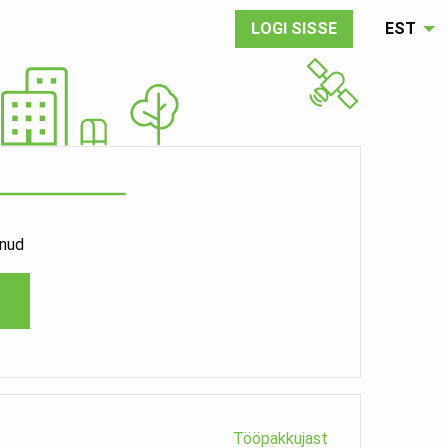
LOGI SISSE
EST
enud
Tööpakkujast