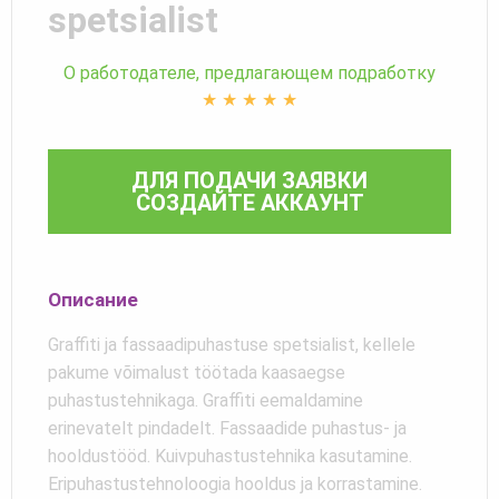
spetsialist
О работодателе, предлагающем подработку
★
★
★
★
★
ДЛЯ ПОДАЧИ ЗАЯВКИ
СОЗДАЙТЕ АККАУНТ
Описание
Graffiti ja fassaadipuhastuse spetsialist, kellele
pakume võimalust töötada kaasaegse
puhastustehnikaga. Graffiti eemaldamine
erinevatelt pindadelt. Fassaadide puhastus- ja
hooldustööd. Kuivpuhastustehnika kasutamine.
Eripuhastustehnoloogia hooldus ja korrastamine.