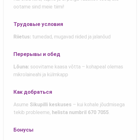
ootame sind meie tiimi!
Трудовые условия
Riietus:
tumedad, mugavad riided ja jalanõud
Перерывы и обед
Lõuna:
soovitame kaasa võtta – kohapeal olemas
mikrolaineahi ja külmkapp
Как добраться
Asume
Sikupilli keskuses
– kui kohale jõudmisega
tekib probleeme,
helista numbril 670 7055
.
Бонусы