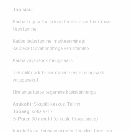
Töö sisu:
Kauba koguselise ja kvaliteedilise vastuvõtmise
teostamine
Kauba ladustamine, markeerimine ja
kaubakaitsevahenditega varustamine
Kauba väljapanek müügisaalis
Tekstiilitoodete aurutamine enne müügisaali
väljapanekut
Hinnamuutuste tegemine käsiskänneriga
Asukoht:
Sikupilli keskus, Tallinn
Tööaeg:
kella 9-17
☕
Paus:
30 minutit (ei kuulu tööaja sisse)
Kui oled kiire, täpne ja ei pelga füüsilist tööd, siis