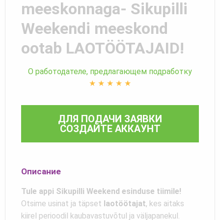
meeskonnaga- Sikupilli
Weekendi meeskond
ootab LAOTÖÖTAJAID!
О работодателе, предлагающем подработку
★
★
★
★
★
ДЛЯ ПОДАЧИ ЗАЯВКИ
СОЗДАЙТЕ АККАУНТ
Описание
Tule appi Sikupilli Weekend esinduse tiimile!
Otsime usinat ja täpset
laotöötajat
, kes aitaks
kiirel perioodil kaubavastuvõtul ja väljapanekul.