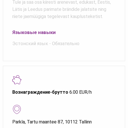
Tule ja saa osa kiiresti arenevast, edukast, Eestis,
Lätis ja Leedus parimate brändide jalatsite ning
riiete jaemüügiga tegelevast kauplusteketist.
Языковые навыки
Эстонский язык - Обязательно
Вознаграждение-брутто
6.00 EUR/h
Parkla, Tartu maantee 87, 10112 Tallinn