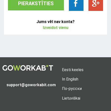
PIERAKSTĪTIES
Jums vēl nav konta?
Izveidot vienu
Eesti keeles
In English
support@goworkabit.com
По-русски
Lietuviškai