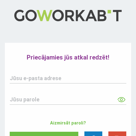
Priecājamies jūs atkal redzēt!
Jūsu e-pasta adrese
Jūsu parole
Aizmirsāt paroli?