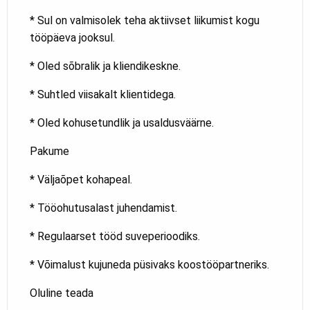
* Sul on valmisolek teha aktiivset liikumist kogu
tööpäeva jooksul.
* Oled sõbralik ja kliendikeskne.
* Suhtled viisakalt klientidega.
* Oled kohusetundlik ja usaldusväärne.
Pakume
* Väljaõpet kohapeal.
* Tööohutusalast juhendamist.
* Regulaarset tööd suveperioodiks.
* Võimalust kujuneda püsivaks koostööpartneriks.
Oluline teada