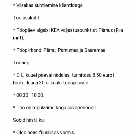
* Viisakas suhtlemine klientidega.
Töö asukoht
* Tööpäev algab IKEA väljastuspunktist Pärnus (Riia
mnt).
* Tööpiirkond: Pärnu, Pärnumaa ja Saaremaa.
Tööaeg
* E-L, kuuel päeval nädalas, tunnitasu 8.50 eurot
bruto, lõuna 30 ei kuulu tööaja sisse.
* 08:30–18:00.
* Töö on regulaarne kogu suveperioodil.
Sobid hästi, kui
* Oled heas füüsilises vormis.