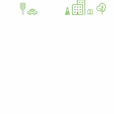
GoWorkaBit Estonia OÜ
12679310
Nurme 37 11616 Tallinn Estonia