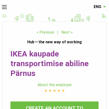
ENG
« Previous
|
Next »
Hub — the new way of working
IKEA kaupade
transportimise abiline
Pärnus
About the employer
★
★
★
★
★
CREATE AN ACCOUNT TO