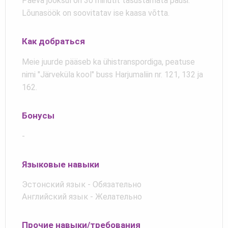
Päeva jooksul on 30 minutit tasustamata pausi.
Lõunasöök on soovitatav ise kaasa võtta.
Как добраться
Meie juurde pääseb ka ühistranspordiga, peatuse
nimi "Järveküla kool" buss Harjumaliin nr. 121, 132 ja
162.
Бонусы
-
Языковые навыки
Эстонский язык - Обязательно
Английский язык - Желательно
Прочие навыки/требования