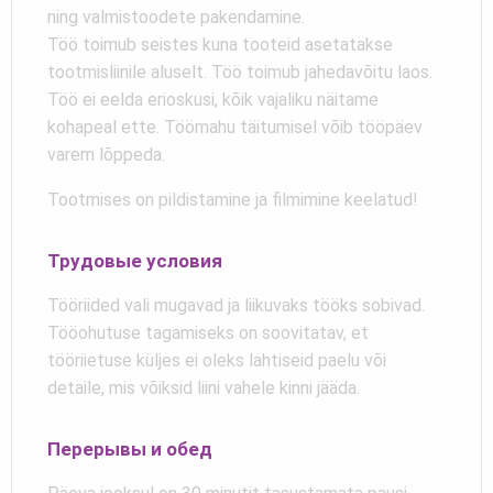
ning valmistoodete pakendamine.
Töö toimub seistes kuna tooteid asetatakse
tootmisliinile aluselt. Töö toimub jahedavõitu laos.
Töö ei eelda erioskusi, kõik vajaliku näitame
kohapeal ette. Töömahu täitumisel võib tööpäev
varem lõppeda.
Tootmises on pildistamine ja filmimine keelatud!
Трудовые условия
Tööriided vali mugavad ja liikuvaks tööks sobivad.
Tööohutuse tagamiseks on soovitatav, et
tööriietuse küljes ei oleks lahtiseid paelu või
detaile, mis võiksid liini vahele kinni jääda.
Перерывы и обед