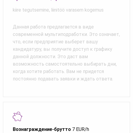
kiire tegutsemine, liinitöö varasem kogemus
Данная работа предлагается в виде
современной мультиподработки. Это означает,
что, если предприятие выберет вашу
кандидатуру, вы получите доступ к графику
данной должности. Это даст вам
возможность самостоятельно выбирать дни,
когда хотите работать. Вам не придется
постоянно подавать заявки и ждать ответа.
Вознаграждение-брутто
7 EUR/h