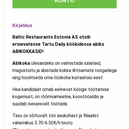
KONTO
Kirjeldus
Baltic Restaurants Estonia AS otsib
erinevatesse Tartu Daily köökidesse abiks
ABIKOKKASID!
Abikoka
ülesandeks on valmistada salateid,
magustoitu ja abistada kokka lihtsamate roogadega
ning hoolitseda oma töökoha korrashoiu eest.
Hea kandidaat omab eelnevat köögis töötamise
kogemust, on rõõmsameelne, koostööaldis ja
suudab iseseisvalt töötada.
Tasu on sõltuvalt töö asukohast ja filiaalist
vahemikus 5.70-6.50€/h bruto.