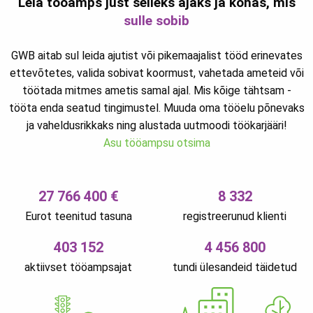
Leia tööamps just selleks ajaks ja kohas, mis
sulle sobib
GWB aitab sul leida ajutist või pikemaajalist tööd erinevates
ettevõtetes, valida sobivat koormust, vahetada ameteid või
töötada mitmes ametis samal ajal. Mis kõige tähtsam -
tööta enda seatud tingimustel. Muuda oma tööelu põnevaks
ja vaheldusrikkaks ning alustada uutmoodi töökarjääri!
Asu tööampsu otsima
27 766 400 €
8 332
Eurot teenitud tasuna
registreerunud klienti
403 152
4 456 800
aktiivset tööampsajat
tundi ülesandeid täidetud