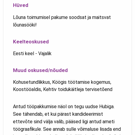
Hüved
Lõuna toimumisel pakume soodsat ja maitsvat
lõunasööki!
Keelteoskused
Eesti keel - Vajalik
Muud oskused/nõuded
Kohusetundlikkus, Köögis töötamise kogemus,
Koostööaldis, Kehtiv toidukäitleja tervisetõend
Antud tööpakkumise näol on tegu uudse Hubiga.
See tähendab, et kui pärast kandideerimist
ettevõte sind välja valib, pääsed ligi antud ameti
töögraafikule. See annab sulle võimaluse lisada end