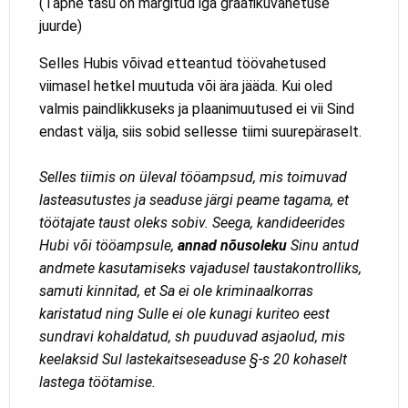
(Täpne tasu on märgitud iga graafikuvahetuse
juurde)
Selles Hubis võivad etteantud töövahetused
viimasel hetkel muutuda või ära jääda. Kui oled
valmis paindlikkuseks ja plaanimuutused ei vii Sind
endast välja, siis sobid sellesse tiimi suurepäraselt.
Selles tiimis on üleval tööampsud, mis toimuvad
lasteasutustes ja seaduse järgi peame tagama, et
töötajate taust oleks sobiv. Seega, kandideerides
Hubi või tööampsule,
annad nõusoleku
Sinu antud
andmete kasutamiseks vajadusel taustakontrolliks,
samuti kinnitad, et Sa ei ole kriminaalkorras
karistatud ning Sulle ei ole kunagi kuriteo eest
sundravi kohaldatud, sh puuduvad asjaolud, mis
keelaksid Sul lastekaitseseaduse §-s 20 kohaselt
lastega töötamise.