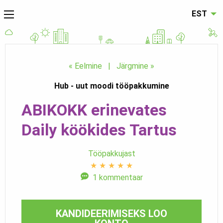
EST
« Eelmine
|
Järgmine »
Hub - uut moodi tööpakkumine
ABIKOKK erinevates
Daily köökides Tartus
Tööpakkujast
★
★
★
★
★
1 kommentaar
KANDIDEERIMISEKS LOO