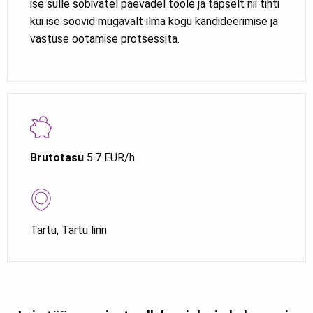
ise sulle sobivatel päevadel tööle ja täpselt nii tihti
kui ise soovid mugavalt ilma kogu kandideerimise ja
vastuse ootamise protsessita.
Brutotasu
5.7 EUR/h
Tartu, Tartu linn