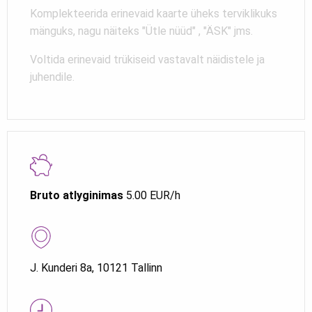
Komplekteerida erinevaid kaarte üheks terviklikuks
mänguks, nagu näiteks "Ütle nüüd" , "ÄSK" jms.
Voltida erinevaid trükiseid vastavalt näidistele ja
juhendile.
Bruto atlyginimas
5.00 EUR/h
J. Kunderi 8a, 10121 Tallinn