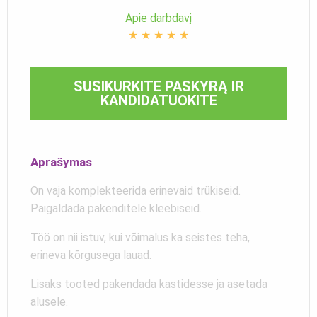
Apie darbdavį
★
★
★
★
★
SUSIKURKITE PASKYRĄ IR
KANDIDATUOKITE
Aprašymas
On vaja komplekteerida erinevaid trükiseid.
Paigaldada pakenditele kleebiseid.
Töö on nii istuv, kui võimalus ka seistes teha,
erineva kõrgusega lauad.
Lisaks tooted pakendada kastidesse ja asetada
alusele.