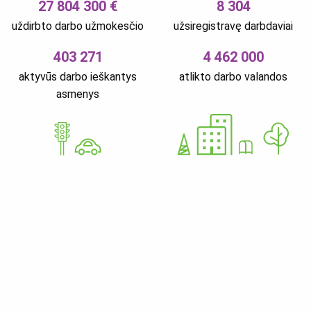
27 804 300 €
8 304
uždirbto darbo užmokesčio
užsiregistravę darbdaviai
403 271
4 462 000
aktyvūs darbo ieškantys
atlikto darbo valandos
asmenys