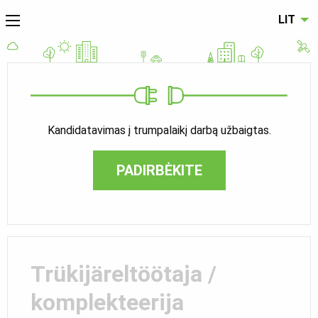
LIT
Kandidatavimas į trumpalaikį darbą užbaigtas.
PADIRBĖKITE
Trükijäreltöötaja /
komplekteerija