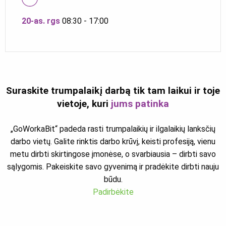
20-as. rgs
08:30 - 17:00
Suraskite trumpalaikį darbą tik tam laikui ir toje
vietoje, kuri
jums patinka
„GoWorkaBit“ padeda rasti trumpalaikių ir ilgalaikių lanksčių
darbo vietų. Galite rinktis darbo krūvį, keisti profesiją, vienu
metu dirbti skirtingose įmonėse, o svarbiausia – dirbti savo
sąlygomis. Pakeiskite savo gyvenimą ir pradėkite dirbti nauju
būdu.
Padirbėkite