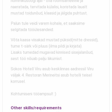
hommikusöögi ajal - olla rõõmsameelne ja
naeratada, tervitada külalisi, koristada laualt
mustad toidunõud, klaasid ja jälgida puhtust.
Palun tule veidi varem kohale, et saaksime
selgitada tööülesandeid.
Võta kaasa viisakad mustad püksid(mitte dressid),
tume t-särk või pluus (ilma pildi ja kirjata).
Lisaks tumedad mugavad kinnised sisejalanõud,
sest töö nõuab palju liikumist.
Sokos Hotell Viru asub kesklinnas aadressil Viru
väljak 4. Restoran Merineitsi asub hotelli teisel
korrusel.
Kohtumiseni tööampsul! :)
Other skills/requirements