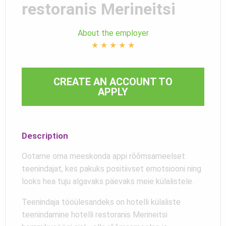
restoranis Merineitsi
About the employer
★
★
★
★
★
CREATE AN ACCOUNT TO
APPLY
Description
Ootame oma meeskonda appi rõõmsameelset
teenindajat, kes pakuks positiivset emotsiooni ning
looks hea tuju algavaks päevaks meie külalistele.
Teenindaja tööülesandeks on hotelli külaliste
teenindamine hotelli restoranis Merineitsi