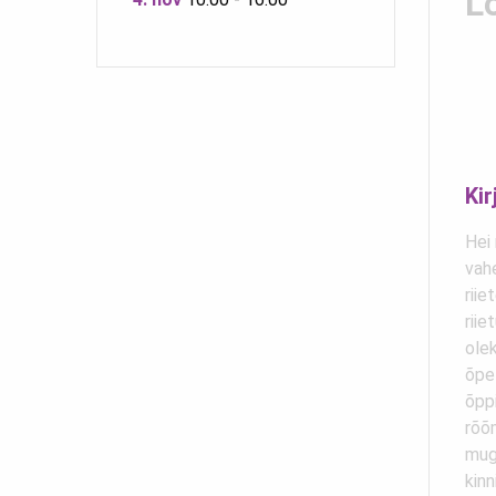
L
Kir
Hei
vah
riie
riie
olek
õpe
õppi
rõõm
muga
kin