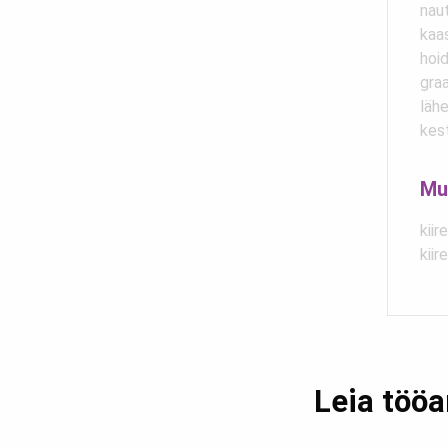
nau
kaas
hoid
graa
läh
kest
Mu
kiir
kiir
Leia tööa