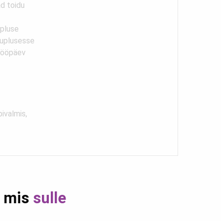
ad toidu
upluse
kauplusesse
 tööpäev
bivalmis,
, mis
sulle