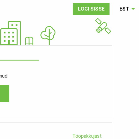
LOGI SISSE
EST
enud
Tööpakkujast