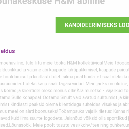
õunakeskuse H&M abiline
KANDIDEERIMISEKS LO
jeldus
 moehuviline, tule liitu meie tööka H&M kollektiiviga!Meie tööpä
eldusrikkad ja vajame abi kaupade lahtipakkimisel, kaupade paigu
te hooldamisel ja kindlasti tuleb silma peal hoida, et saal oleks ko
tusruumidest oleks kaup saali tagasi viidud. Meie jaoks on oluline
s korras ja klientidel oleks mõnus olla!Ära muretse - vajalikud 
tame Sulle kohapeal. Ootame Sinult vaid avatud suhtumist ja kiir
mist.Kindlasti peaksid olema klientidega suheldes viisakas ja abi
us meel on alati boonuseks!Tööampsuks vajalik riietus: Kanna rii
vad kuid ilma suurte logodeta. Jalanõud võiksid olla sportlikud 
nised.Lõunasöök: Meie poolt tasuta vesi/kohv/tee ning puhkeruu