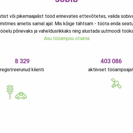
utist või pikemaajalist tööd erinevates ettevõtetes, valida sobi
mitmes ametis samal ajal. Mis kõige tähtsam - tööta enda seat
ööelu põnevaks ja vaheldusrikkaks ning alustada uutmoodi töökar
Asu tööampsu otsima
8 329
403 086
registreerunud klienti
aktiivset tööampsaja