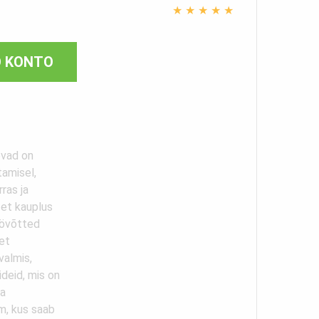
★
★
★
★
★
O KONTO
evad on
tamisel,
rras ja
, et kauplus
töövõtted
et
valmis,
deid, mis on
ja
m, kus saab