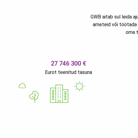
GWB aitab sul leida aj
ameteid või töötada 
oma t
27 746 300 €
Eurot teenitud tasuna