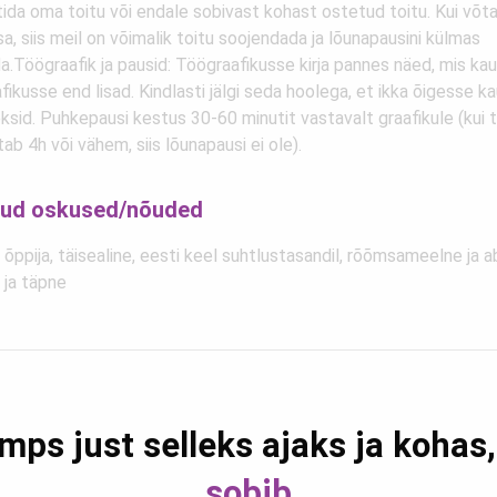
tida oma toitu või endale sobivast kohast ostetud toitu. Kui võt
a, siis meil on võimalik toitu soojendada ja lõunapausini külmas
a.Töögraafik ja pausid: Töögraafikusse kirja pannes näed, mis ka
fikusse end lisad. Kindlasti jälgi seda hoolega, et ikka õigesse 
eksid. Puhkepausi kestus 30-60 minutit vastavalt graafikule (kui
ab 4h või vähem, siis lõunapausi ei ole).
ud oskused/nõuded
e õppija, täisealine, eesti keel suhtlustasandil, rõõmsameelne ja a
e ja täpne
mps just selleks ajaks ja kohas
sobib