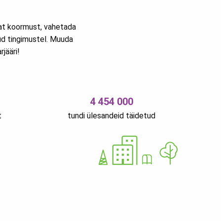
vat koormust, vahetada
ud tingimustel. Muuda
jääri!
4 454 000
t
tundi ülesandeid täidetud