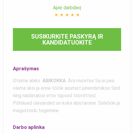
Apie darbdavį
★
★
★
★
★
SUSIKURKITE PASKYRĄ IR
KANDIDATUOKITE
Aprašymas
Otsime abiks
ABIKOKKA
. Ära muretse Sa ei pea
olema üksi ja enne tööle asumist juhendatakse Sind
ning näidatakse ette täpsed töövõtted.
Põhilised ülesanded on koka abistamine. Salatide ja
magustoidu tegemine.
Darbo aplinka