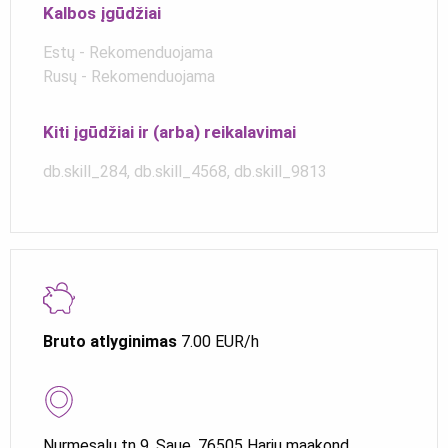
Kalbos įgūdžiai
Estų - Rekomenduojama
Rusų - Rekomenduojama
Kiti įgūdžiai ir (arba) reikalavimai
db.skill_284, db.skill_4568, db.skill_9813
Bruto atlyginimas
7.00 EUR/h
Nurmesalu tn 9, Saue, 76505 Harju maakond