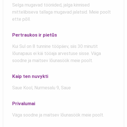
Selga mugavad tööriided, jalga kinnised
mittelibiseva tallaga mugavad jalatsid. Meie poolt
ette põll.
Pertraukos ir pietūs
Kui Sul on 8 tunnine tööpäev, siis 30 minutit
lõunapaus ei käi tööaja arvestuse sisse. Väga
soodne ja maitsev lõunasöök meie poolt.
Kaip ten nuvykti
Saue Kool, Nurmesalu 9, Saue
Privalumai
Väga soodne ja maitsev lõunasöök meie poolt.