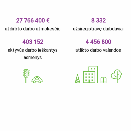
27 766 400 €
8 332
uždirbto darbo užmokesčio
užsiregistravę darbdaviai
403 152
4 456 800
aktyvūs darbo ieškantys
atlikto darbo valandos
asmenys