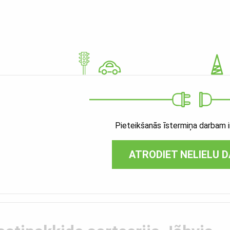
Pieteikšanās īstermiņa darbam ir
ATRODIET NELIELU 