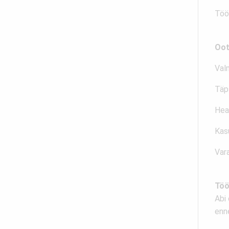
Töö
Oot
Val
Täp
Hea
Kas
Var
Töö
Abi
enne