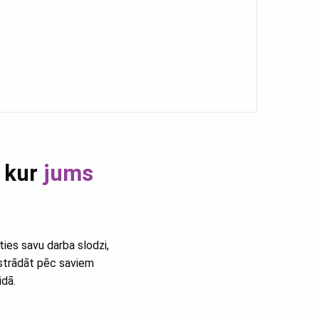
, kur
jums
ties savu darba slodzi,
, strādāt pēc saviem
idā.