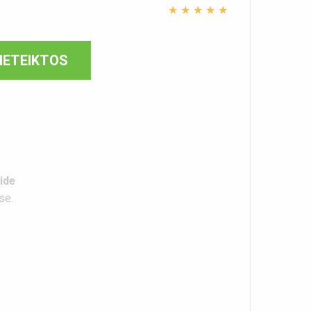
★
★
★
★
★
PIETEIKTOS
ide
se.