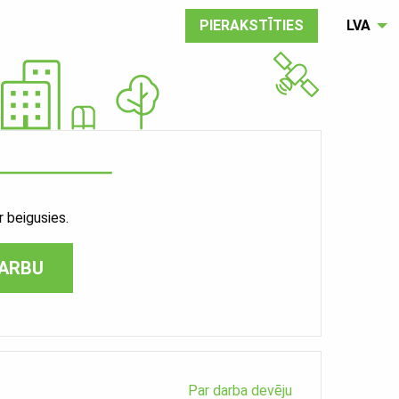
PIERAKSTĪTIES
LVA
 beigusies.
DARBU
Par darba devēju