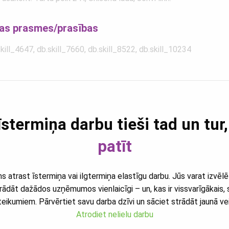
tas prasmes/prasības
kill_4647, db.skill_7660, db.skill_8522, db.skill_10234
īstermiņa darbu tieši tad un tur
patīt
 atrast īstermiņa vai ilgtermiņa elastīgu darbu. Jūs varat izvēlē
trādāt dažādos uzņēmumos vienlaicīgi – un, kas ir vissvarīgākais
eikumiem. Pārvērtiet savu darba dzīvi un sāciet strādāt jaunā ve
Atrodiet nelielu darbu