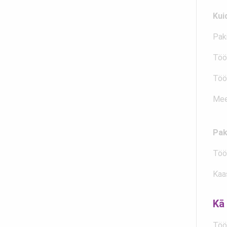
Kui
Pak
Tööa
Töö
Mee
Pak
Töö
Kaa
Kā 
Töö 