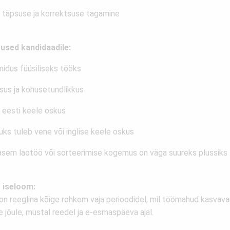
 täpsuse ja korrektsuse tagamine
used kandidaadile:
midus füüsiliseks tööks
sus ja kohusetundlikkus
 eesti keele oskus
uks tuleb vene või inglise keele oskus
asem laotöö või sorteerimise kogemus on väga suureks plussiks
 iseloom:
 on reeglina kõige rohkem vaja perioodidel, mil töömahud kasvava
 jõule, mustal reedel ja e-esmaspäeva ajal.