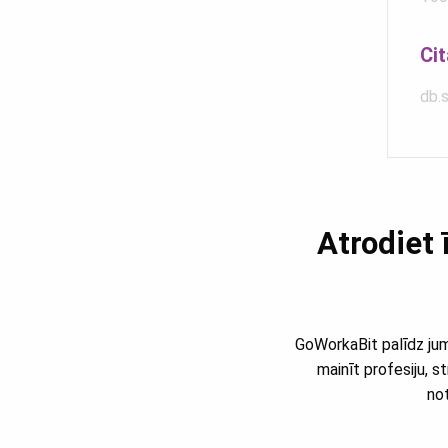
Ci
db.s
Atrodiet 
GoWorkaBit palīdz jums
mainīt profesiju, s
not