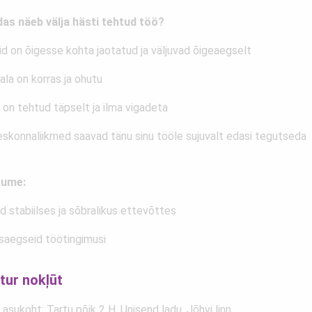
das näeb välja hästi tehtud töö?
id on õigesse kohta jaotatud ja väljuvad õigeaegselt
la on korras ja ohutu
 on tehtud täpselt ja ilma vigadeta
skonnaliikmed saavad tänu sinu tööle sujuvalt edasi tegutseda
ume:
d stabiilses ja sõbralikus ettevõttes
saegseid töötingimusi
tur nokļūt
asukoht: Tartu põik 2 H, Unisend ladu, Jõhvi linn.