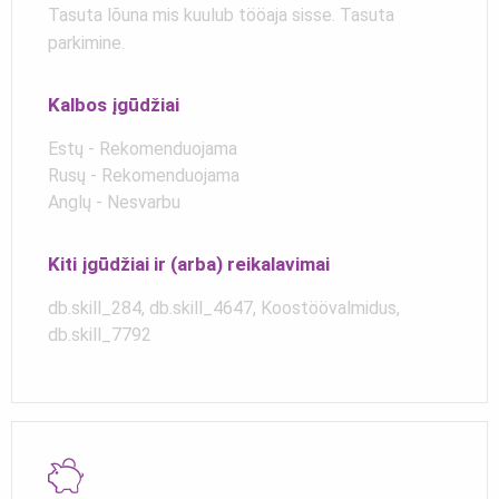
Tasuta lõuna mis kuulub tööaja sisse. Tasuta
parkimine.
Kalbos įgūdžiai
Estų - Rekomenduojama
Rusų - Rekomenduojama
Anglų - Nesvarbu
Kiti įgūdžiai ir (arba) reikalavimai
db.skill_284, db.skill_4647, Koostöövalmidus,
db.skill_7792