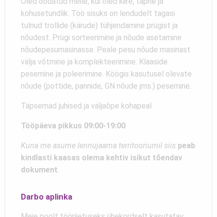
Oled oodatud meile, kui oled kiire, täpne ja
kohusetundlik. Töö sisuks on lendudelt tagasi
tulnud trollide (kärude) tühjendamine prügist ja
nõudest. Prügi sorteerimine ja nõude asetamine
nõudepesumasinasse. Peale pesu nõude masinast
välja võtmine ja komplekteerimine. Klaaside
pesemine ja poleerimine. Köögis kasutusel olevate
nõude (pottide, pannide, GN nõude jms.) pesemine.
Täpsemad juhised ja väljaõpe kohapeal.
Tööpäeva pikkus 09:00-19:00
Kuna me asume lennujaama territooriumil siis
peab
kindlasti kaasas olema kehtiv isikut tõendav
dokument
.
Darbo aplinka
Meie poolt tööriietuseks ühekordselt kasutatav