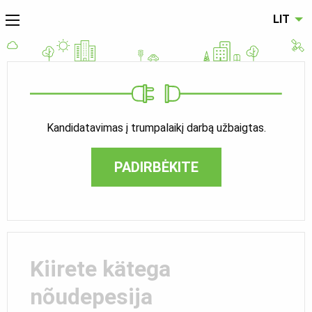
LIT
Kandidatavimas į trumpalaikį darbą užbaigtas.
PADIRBĖKITE
Kiirete kätega
nõudepesija