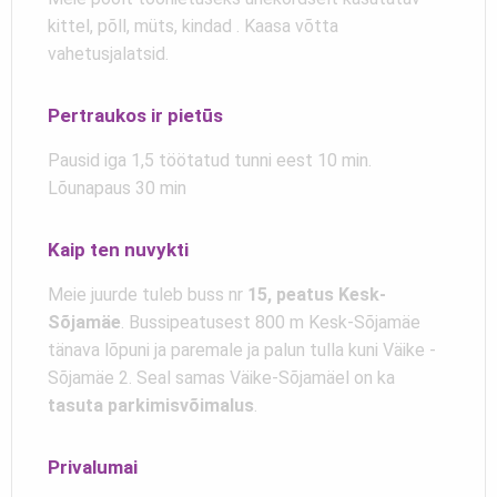
kittel, põll, müts, kindad . Kaasa võtta
vahetusjalatsid.
Pertraukos ir pietūs
Pausid iga 1,5 töötatud tunni eest 10 min.
Lõunapaus 30 min
Kaip ten nuvykti
Meie juurde tuleb buss nr
15, peatus Kesk-
Sõjamäe
. Bussipeatusest 800 m Kesk-Sõjamäe
tänava lõpuni ja paremale ja palun tulla kuni Väike -
Sõjamäe 2. Seal samas Väike-Sõjamäel on ka
tasuta parkimisvõimalus
.
Privalumai