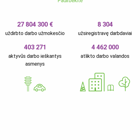
Padirbėkite
27 804 300 €
8 304
uždirbto darbo užmokesčio
užsiregistravę darbdaviai
403 271
4 462 000
aktyvūs darbo ieškantys
atlikto darbo valandos
asmenys