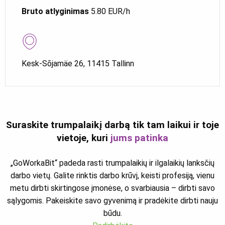
Bruto atlyginimas
5.80 EUR/h
Kesk-Sõjamäe 26, 11415 Tallinn
Suraskite trumpalaikį darbą tik tam laikui ir toje
vietoje, kuri
jums patinka
„GoWorkaBit“ padeda rasti trumpalaikių ir ilgalaikių lanksčių
darbo vietų. Galite rinktis darbo krūvį, keisti profesiją, vienu
metu dirbti skirtingose įmonėse, o svarbiausia – dirbti savo
sąlygomis. Pakeiskite savo gyvenimą ir pradėkite dirbti nauju
būdu.