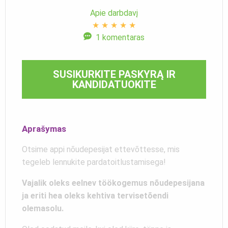
Apie darbdavį
★
★
★
★
★
1 komentaras
SUSIKURKITE PASKYRĄ IR
KANDIDATUOKITE
Aprašymas
Otsime appi nõudepesijat ettevõttesse, mis
tegeleb lennukite pardatoitlustamisega!
Vajalik oleks eelnev töökogemus nõudepesijana
ja eriti hea oleks kehtiva tervisetõendi
olemasolu.