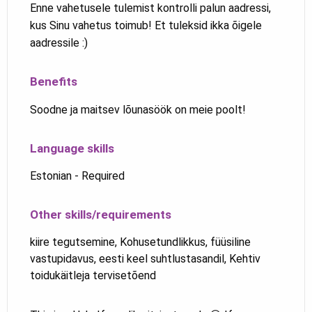
Enne vahetusele tulemist kontrolli palun aadressi,
kus Sinu vahetus toimub! Et tuleksid ikka õigele
aadressile :)
Benefits
Soodne ja maitsev lõunasöök on meie poolt!
Language skills
Estonian - Required
Other skills/requirements
kiire tegutsemine, Kohusetundlikkus, füüsiline
vastupidavus, eesti keel suhtlustasandil, Kehtiv
toidukäitleja tervisetõend