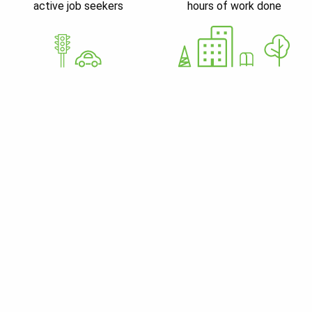
active job seekers
hours of work done
GoWorkaBit Estonia OÜ
12679310