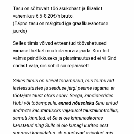
Tasu on sõltuvalt töö asukohast ja filiaalist
vahemikus 6.5-8.20€/h bruto.
(Täpne tasu on märgitud iga graafikuvahetuse
juurde)
Selles tiimis võivad etteantud töövahetused
viimasel hetkel muutuda või ära jääda. Kui oled
valmis paindlikkuseks ja plaanimuutused ei vii Sind
endast välja, siis sobid suurepäraselt.
Selles tiimis on üleval tööampsud, mis toimuvad
lasteasutustes ja seaduse järgi peame tagama, et
töötajate taust oleks sobiv. Seega, kandideerides
Hubi või tööampsule,
annad nõusoleku
Sinu antud
andmete kasutamiseks vajadusel taustakontrolliks,
samuti kinnitad, et Sa ei ole kriminaalkorras
karistatud ning Sulle ei ole kunagi kuriteo eest
sundravi kohaldatud, sh puuduvad asjaolud, mis