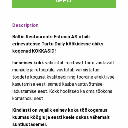
APPLY
Description
Baltic Restaurants Estonia AS otsib
erinevatesse Tartu Daily köökidesse abiks
kogenud KOKKASID!
Iseseisev kokk
valmistab maitsvat toitu vastavalt
menüüle ja retseptile, vastutab valmistatud
toodete koguse, kvaliteedi ning tooraine efektiivse
kasutamise eest, samuti kauba vastuvõtmise-
ladustamise eest. Kokk hoolitseb ka oma töökoha
korrashoiu eest.
Kindlasti on vajalik eelnev koka töökogemus
kuumas köögis ja eesti keele oskus vähemalt
suhtlustasemel.