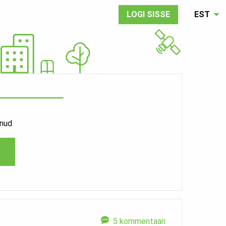
LOGI SISSE
EST
enud
5 kommentaari