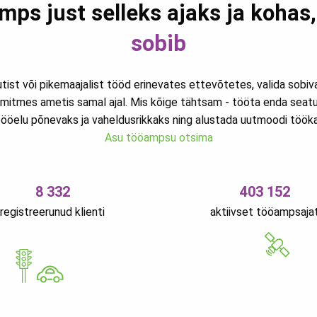
mps just selleks ajaks ja kohas
sobib
utist või pikemaajalist tööd erinevates ettevõtetes, valida sobi
mitmes ametis samal ajal. Mis kõige tähtsam - tööta enda seat
ööelu põnevaks ja vaheldusrikkaks ning alustada uutmoodi töökar
Asu tööampsu otsima
8 332
403 152
registreerunud klienti
aktiivset tööampsaja