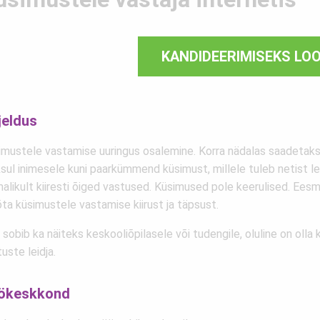
KANDIDEERIMISEKS LO
jeldus
imustele vastamise uuringus osalemine. Korra nädalas saadetakse
sul inimesele kuni paarkümmend küsimust, millele tuleb netist le
malikult kiiresti õiged vastused. Küsimused pole keerulised. Ees
ta küsimustele vastamise kiirust ja täpsust.
sobib ka näiteks keskooliõpilasele või tudengile, oluline on olla k
uste leidja.
ökeskkond