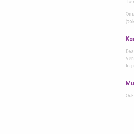
Töö
Oma
(tel
Ke
Eest
Vene
Ingl
Mu
Osku