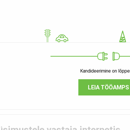
Kandideerimine on lõpp
LEIA TÖÖAMPS
üsimustele vastaja internetis