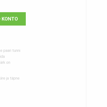
O KONTO
 paari tunni
ida
märk on
iire ja täpne