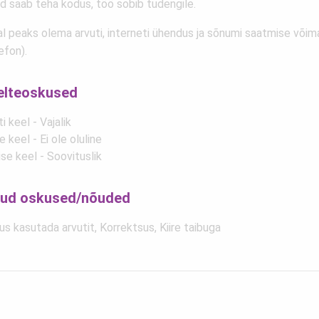
d saab teha kodus, töö sobib tudengile.
l peaks olema arvuti, interneti ühendus ja sõnumi saatmise võim
efon).
elteoskused
i keel - Vajalik
 keel - Ei ole oluline
ise keel - Soovituslik
ud oskused/nõuded
s kasutada arvutit, Korrektsus, Kiire taibuga