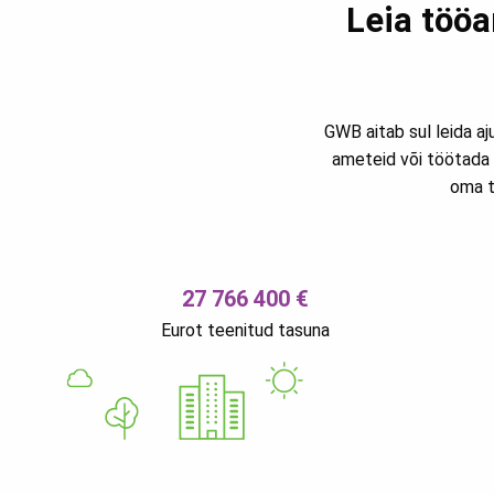
Leia tööa
GWB aitab sul leida aj
ameteid või töötada 
oma t
27 766 400 €
Eurot teenitud tasuna