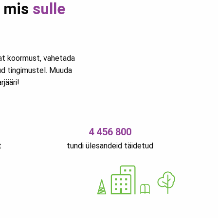
, mis
sulle
vat koormust, vahetada
ud tingimustel. Muuda
jääri!
4 456 800
t
tundi ülesandeid täidetud