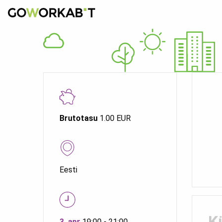
Brutotasu
1.00 EUR
Eesti
K
3. apr
19:00 - 21:00