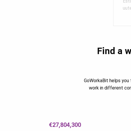
Est
uut
Find a w
GoWorkaBit helps you f
work in different c
€27,804,300