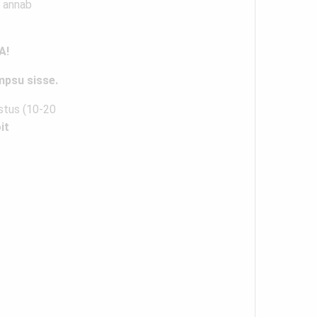
g annab
A!
mpsu sisse.
astus (10-20
it