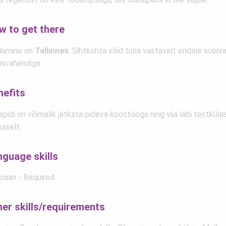
w to get there
damine on
Tallinnas
. Sihtkohta võid tulla vastavalt endale sobiv
lusvahendiga.
nefits
pidi on võimalik jätkata pideva koostööga ning viia läbi testküla
uiselt.
nguage skills
onian - Required
her skills/requirements