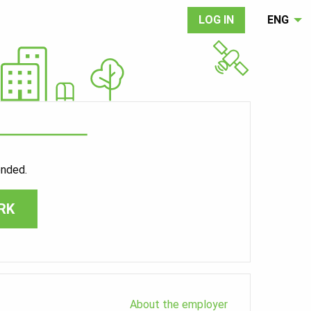
LOG IN
ENG
ended.
RK
About the employer