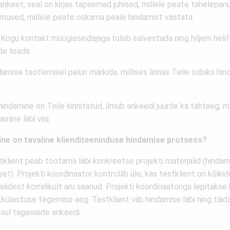
ankeet, seal on kirjas täpsemad juhised, millele peate tähelepan
imused, millele peate oskama peale hindamist vastata.
Kogu kontakt müügiesindajaga tuleb salvestada ning hiljem helif
de lisada.
amise taotlemisel palun märkida, millises linnas Teile sobiks hin
hindamine on Teile kinnitatud, ilmub ankeedi juurde ka tähtaeg, mil
amine läbi viia.
line on tavaline klienditeeninduse hindamise protsess?
tklient peab töötama läbi konkreetse projekti materjalid (hindam
et). Projekti koordinaator kontrollib üle, kas testklient on kõiki
ilidest korralikult aru saanud. Projekti koordinaatoriga lepitakse
külastuse tegemise aeg. Testklient viib hindamise läbi ning täid
sul tagasiside ankeedi.