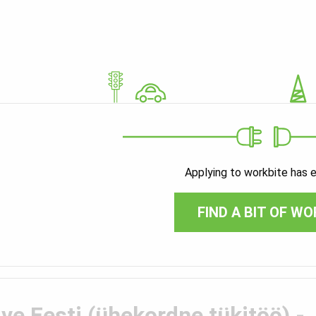
Applying to workbite has 
FIND A BIT OF WO
ive Eesti (ühekordne tükitöö) -