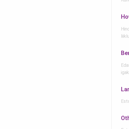
Ho
Hin
liik
Be
Edas
igak
La
Est
Ot