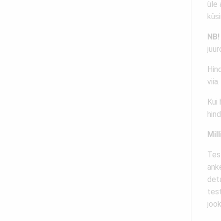
üle 
küs
NB!
juur
Hind
viia.
Kui 
hind
Mil
Tes
anke
deta
test
jook