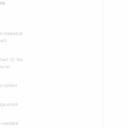
eda
ks määratud
selt
mart-ID. Kui
see on
s sellest
ga eraldi
ja vaadake