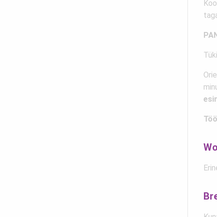
Koo
taga
PAN
Tüki
Orie
minu
esi
Töö
Wo
Eri
Br
Kuna