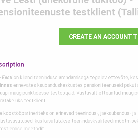
ensioniteenuste testklient (Tall
CREATE AN ACCOUNT T
scription
 Eesti
on klienditeeninduse arendamisega tegelev ettevõte, kes
linnas
erinevates kaubanduskeskustes pensioniteenuseid pakut
tüüpi müügipunktidesse testostjaid. Vastavalt etteantud müügip
ratake üks testklient.
e koostööpartneriteks on erinevad teenindus-, jaekaubandus- ja
tlustusasutused, kus kasutatakse teeninduskvaliteedi mõõtmise
tostlemise meetodit.