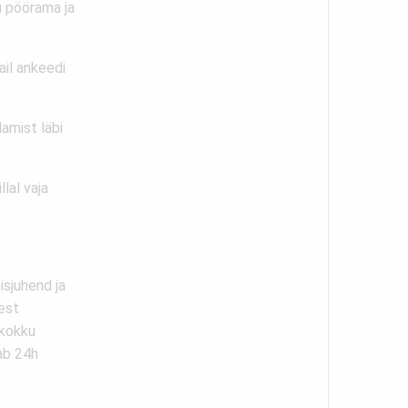
u pöörama ja
ail ankeedi
damist läbi
lal vaja
isjuhend ja
dest
 kokku
ab 24h