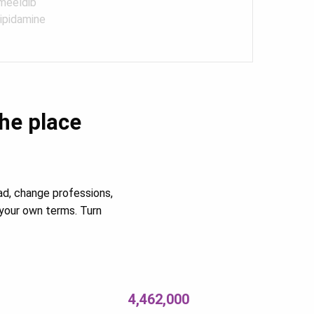
 meeldib
nipidamine
the place
ad, change professions,
your own terms. Turn
4,462,000