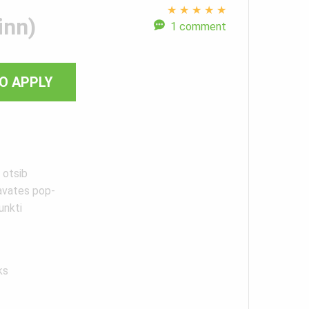
★
★
★
★
★
inn)
1 comment
O APPLY
 otsib
avates pop-
unkti
ks