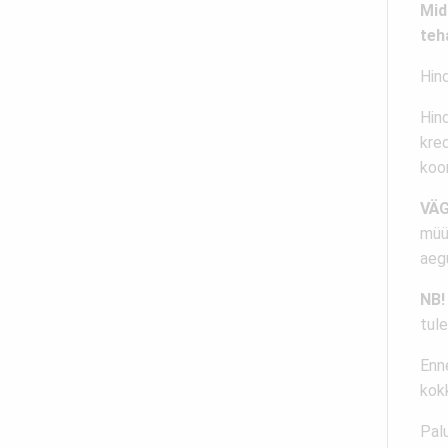
Mid
teh
Hind
Hin
kred
koo
VÄG
müüg
aeg
NB!
tul
Enne
kok
Palu