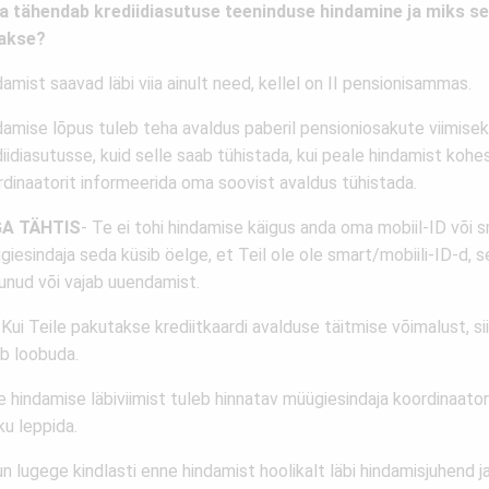
a tähendab krediidiasutuse teeninduse hindamine ja miks s
akse?
amist saavad läbi viia ainult need, kellel on II pensionisammas.
damise lõpus tuleb teha avaldus paberil pensioniosakute viimise
iidiasutusse, kuid selle saab tühistada, kui peale hindamist kohe
rdinaatorit informeerida oma soovist avaldus tühistada.
A TÄHTIS
- Te ei tohi hindamise käigus anda oma mobiil-ID või s
iesindaja seda küsib öelge, et Teil ole ole smart/mobiili-ID-d, 
unud või vajab uuendamist.
Kui Teile pakutakse krediitkaardi avalduse täitmise võimalust, sii
eb loobuda.
 hindamise läbiviimist tuleb hinnatav müügiesindaja koordinaatori
ku leppida.
n lugege kindlasti enne hindamist hoolikalt läbi hindamisjuhend 