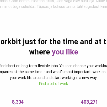
onian, Good communication skills, Olen väga elav suhtleja. Mulle
e inimestega suhelda., Täpsus ja kohusetunne, tähtaegadest kin
orkbit just for the time and at 
where
you like
ind short or long term flexible jobs. You can choose your worklo
ompanies at the same time - and what’s most important, work on 
your work life around and start working in a new way.
Find a bit of work
8,304
403,271