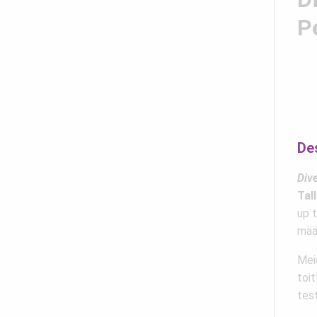
P
De
Dive
Tal
up 
mää
Mei
toi
tes