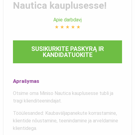
Nautica kauplusesse!
Apie darbdavį
★
★
★
★
★
SUSIKURKITE PASKYRĄ IR
KANDIDATUOKITE
Aprašymas
Otsime oma Miniso Nautica kauplusesse tubli ja
tragi klienditeenindajat.
Tööülesanded: Kaubaväljapanekute korrastamine,
klientide nõustamine, teenindamine ja arveldamine
klientidega.