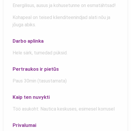
Energilisus, ausus ja kohusetunne on esmatähtsad!
Kohapeal on teised klienditeenindjad alati nõu ja
jõuga abiks.
Darbo aplinka
Hele särk, tumedad püksid.
Pertraukos ir pietūs
Paus 30min (tasustamata)
Kaip ten nuvykti
Töö asukoht: Nautica keskuses, esimesel korrusel
Privalumai