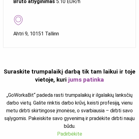
Bruto atlyginimas
5.10 EUR/h
Ahtri 9, 10151 Tallinn
Suraskite trumpalaikį darbą tik tam laikui ir toje
vietoje, kuri
jums patinka
„GoWorkaBit“ padeda rasti trumpalaikių ir ilgalaikių lanksčių
darbo vietų. Galite rinktis darbo krūvį, keisti profesiją, vienu
metu dirbti skirtingose įmonėse, o svarbiausia – dirbti savo
sąlygomis. Pakeiskite savo gyvenimą ir pradėkite dirbti nauju
būdu.
Padirbėkite