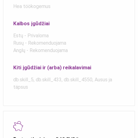
Hea töökogemus
Kalbos įgūdžiai
Estų - Privaloma
Rusų - Rekomenduojama
Anglų - Rekomenduojama
Kiti įgūdžiai ir (arba) reikalavimai
db.skill_5, db.skill_433, db.skill_4550, Ausus ja
täpsus