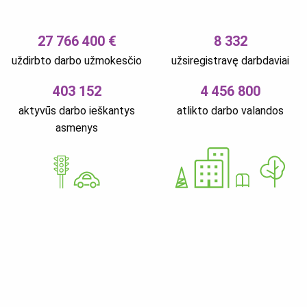
27 766 400 €
8 332
uždirbto darbo užmokesčio
užsiregistravę darbdaviai
403 152
4 456 800
aktyvūs darbo ieškantys
atlikto darbo valandos
asmenys