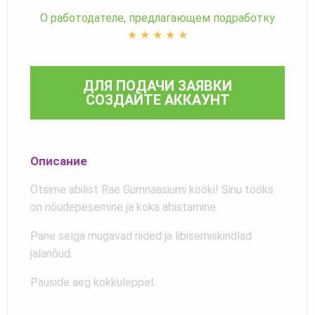
О работодателе, предлагающем подработку
★
★
★
★
★
ДЛЯ ПОДАЧИ ЗАЯВКИ
СОЗДАЙТЕ АККАУНТ
Описание
Otsime abilist Rae Gümnaasiumi kööki! Sinu tööks
on nõudepesemine ja koka abistamine.
Pane selga mugavad riided ja libisemiskindlad
jalanõud.
Pauside aeg kokkuleppel.