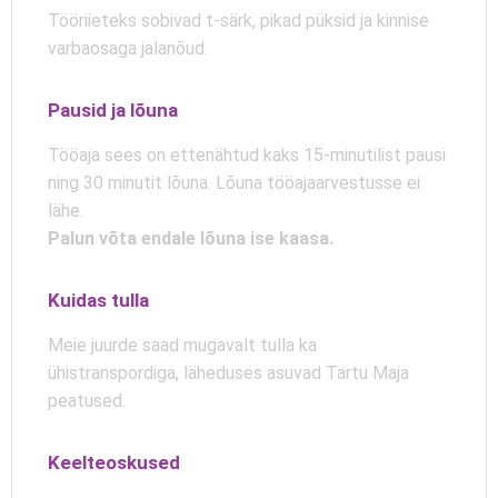
Tööriieteks sobivad t-särk, pikad püksid ja kinnise
varbaosaga jalanõud.
Pausid ja lõuna
Tööaja sees on ettenähtud kaks 15-minutilist pausi
ning 30 minutit lõuna. Lõuna tööajaarvestusse ei
lähe.
Palun võta endale lõuna ise kaasa.
Kuidas tulla
Meie juurde saad mugavalt tulla ka
ühistranspordiga, läheduses asuvad Tartu Maja
peatused.
Keelteoskused