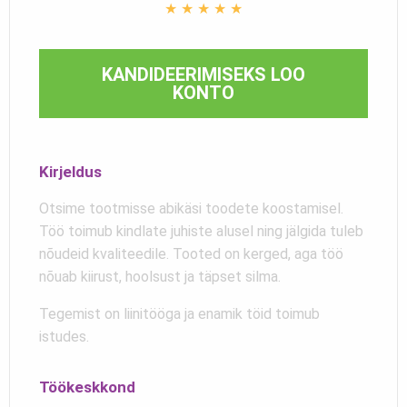
★
★
★
★
★
KANDIDEERIMISEKS LOO
KONTO
Kirjeldus
Otsime tootmisse abikäsi toodete koostamisel.
Töö toimub kindlate juhiste alusel ning jälgida tuleb
nõudeid kvaliteedile. Tooted on kerged, aga töö
nõuab kiirust, hoolsust ja täpset silma.
Tegemist on liinitööga ja enamik töid toimub
istudes.
Töökeskkond