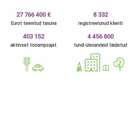
27 766 400 €
8 332
Eurot teenitud tasuna
registreerunud klienti
403 152
4 456 800
aktiivset tööampsajat
tundi ülesandeid täidetud