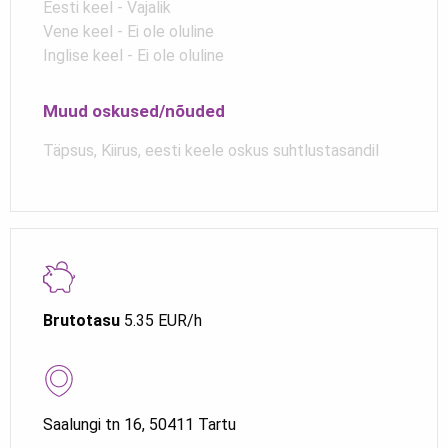
Eesti keel - Vajalik
Vene keel - Ei ole oluline
Inglise keel - Ei ole oluline
Muud oskused/nõuded
Täpsus, Kiirus, eesti keele oskus suhtlustasandil
Brutotasu
5.35 EUR/h
Saalungi tn 16, 50411 Tartu