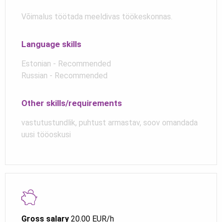
Võimalus töötada meeldivas töökeskonnas.
Language skills
Estonian - Recommended
Russian - Recommended
Other skills/requirements
vastutustundlik, puhtust armastav, soov omandada
uusi tööoskusi
Gross salary
20.00 EUR/h