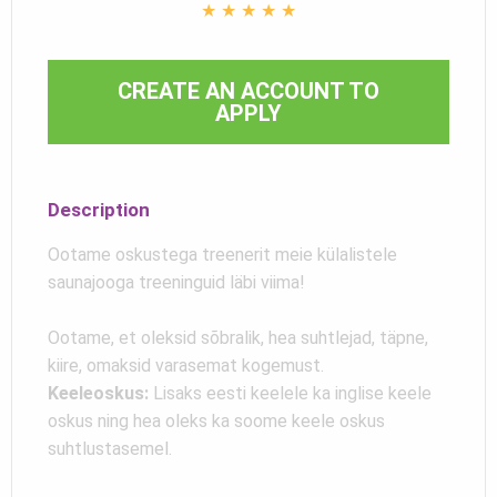
★
★
★
★
★
CREATE AN ACCOUNT TO
APPLY
Description
Ootame oskustega treenerit meie külalistele
saunajooga treeninguid läbi viima!
Ootame, et oleksid sõbralik, hea suhtlejad, täpne,
kiire, omaksid varasemat kogemust.
Keeleoskus:
Lisaks eesti keelele ka inglise keele
oskus ning hea oleks ka soome keele oskus
suhtlustasemel.