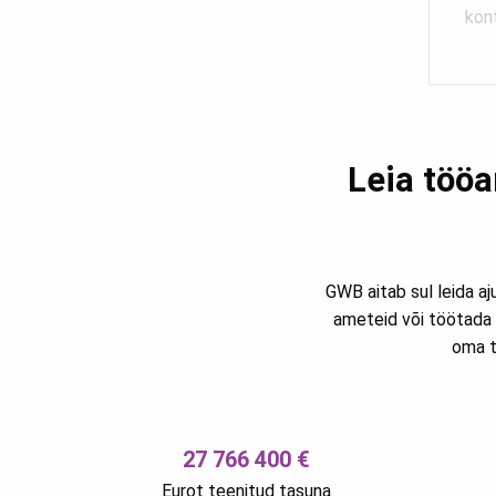
kon
Leia tööa
GWB aitab sul leida aj
ameteid või töötada 
oma t
27 766 400 €
Eurot teenitud tasuna