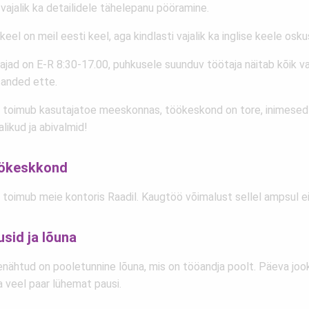
vajalik ka detailidele tähelepanu pööramine.
eel on meil eesti keel, aga kindlasti vajalik ka inglise keele osku
ajad on E-R 8:30-17.00, puhkusele suunduv töötaja näitab kõik va
sanded ette.
 toimub kasutajatoe meeskonnas, töökeskond on tore, inimesed
likud ja abivalmid!
ökeskkond
 toimub meie kontoris Raadil. Kaugtöö võimalust sellel ampsul ei
sid ja lõuna
enähtud on pooletunnine lõuna, mis on tööandja poolt. Päeva joo
a veel paar lühemat pausi.