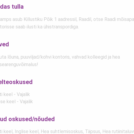
das tulla
mps asub Killustiku Põik 1 aadressil, Raadil, otse Raadi mõisapa
orisse saab ilusti ka ühistranspordiga.
ved
ta lõuna, puuviljad/kohvi kontoris, vahvad kolleegid ja hea
searenguvõimalus!
elteoskused
i keel - Vajalik
ise keel - Vajalik
ud oskused/nõuded
i keel, Inglise keel, Hea suhtlemisoskus, Täpsus, Hea rutiinitaluv