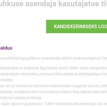
uhkuse asendaja kasutajatoe ti
KANDIDEERIMISEKS LO
jeldus
ime põhitöötaja puhkuse asenduseks abilist oma kasutajatoe tiim
iülesanded on andmete liigutamine ühest failist teise, kergemat
ndipäringute vastamine, protsessi kirja panek ja kolleegidega info
etamine.
ine on, et tunneksid end arvuti kasutamisel mugavalt (excel, meili
utamine), suudaksid infot hoomata ja mõista ning oleksid hea suhtl
ntide kui ülejäänud tiimiga.
 vajab täpsust ja püsivust. Tuleb toimetada ülesannetega, mis o