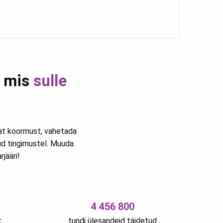
, mis
sulle
vat koormust, vahetada
ud tingimustel. Muuda
jääri!
4 456 800
t
tundi ülesandeid täidetud