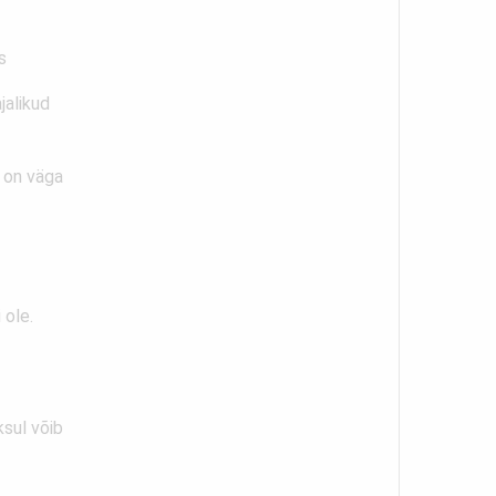
s
jalikud
 on väga
 ole.
ksul võib