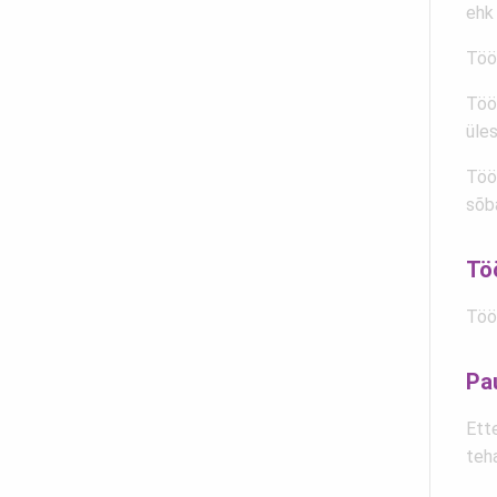
ehk 
Töök
Töö
üle
Töö
sõba
Tö
Töö
Pau
Ett
teh