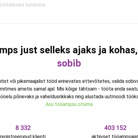
toritarkvara tundmine
mps just selleks ajaks ja kohas
sobib
utist või pikemaajalist tööd erinevates ettevõtetes, valida sobi
mitmes ametis samal ajal. Mis kõige tähtsam - tööta enda seat
ööelu põnevaks ja vaheldusrikkaks ning alustada uutmoodi töökar
Asu tööampsu otsima
8 332
403 152
registreerunud klienti
aktiivset tööampsaja