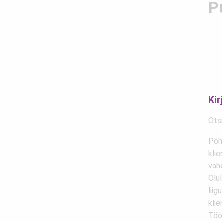
P
Kir
Ots
Põh
klie
vah
Olul
liig
klie
Töö