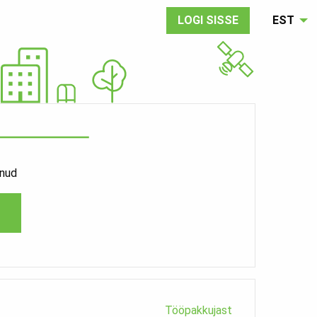
LOGI SISSE
EST
enud
Tööpakkujast