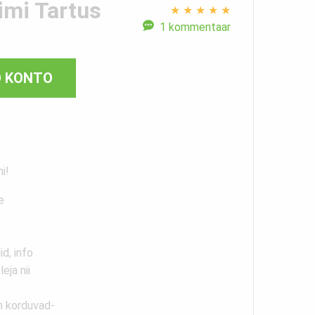
imi Tartus
★
★
★
★
★
1 kommentaar
O KONTO
i!
e
d, info
eja nii
n korduvad-