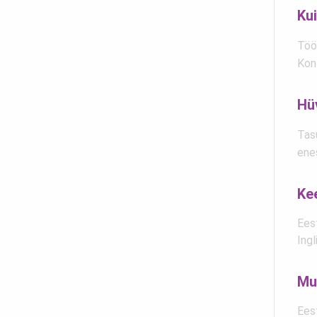
Kui
Tööa
Kont
Hü
Tasu
ene
Ke
Eest
Ingl
Mu
Eest