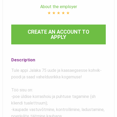
About the employer
★
★
★
★
★
CREATE AN ACCOUNT TO
APPLY
Description
Tule appi Jalaka 75 uude ja kaasaegsesse kohvik-
poodi ja saad vaheldusrikka kogemuse!
Töö sisu on:
-poe üldise korrashoiu ja puhtuse tagamine (sh
kliendi tualettruum);
-kaupade vastuvõtmine, kontrollimine, ladustamine,
poeriiulite täitmine kaubaga;