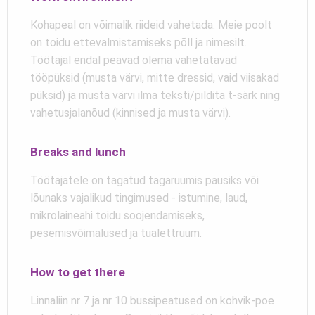
Kohapeal on võimalik riideid vahetada. Meie poolt
on toidu ettevalmistamiseks põll ja nimesilt.
Töötajal endal peavad olema vahetatavad
tööpüksid (musta värvi, mitte dressid, vaid viisakad
püksid) ja musta värvi ilma teksti/pildita t-särk ning
vahetusjalanõud (kinnised ja musta värvi).
Breaks and lunch
Töötajatele on tagatud tagaruumis pausiks või
lõunaks vajalikud tingimused - istumine, laud,
mikrolaineahi toidu soojendamiseks,
pesemisvõimalused ja tualettruum.
How to get there
Linnaliin nr 7 ja nr 10 bussipeatused on kohvik-poe