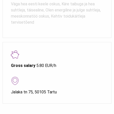
Väga hea eesti keele oskus, Kiire taibuga ja hea
suhtleja, täisealine, Olen energiline ja julge suhtleja,
meeskonnatöö oskus, Kehtiv toidukäitleja
tervisetõend
Gross salary
5.80 EUR/h
Jalaka tn 75, 50105 Tartu