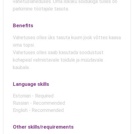
vahetusläheduses. Oma isikliku sõidukiga tulles on
parkimine töötajale tasuta.
Benefits
Vahetuses olles üks tasuta kuum jook võttes kaasa
oma topsi.
Vahetuses olles saab kasutada soodustust
kohapeal valmistavale toidule ja müüdavale
kaubale.
Language skills
Estonian - Required
Russian - Recommended
English - Recommended
Other skills/requirements