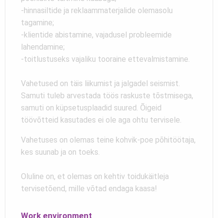
-hinnasiltide ja reklaammaterjalide olemasolu
tagamine;
-klientide abistamine, vajadusel probleemide
lahendamine;
-toitlustuseks vajaliku tooraine ettevalmistamine.
Vahetused on täis liikumist ja jalgadel seismist.
Samuti tuleb arvestada töös raskuste tõstmisega,
samuti on küpsetusplaadid suured. Õigeid
töövõtteid kasutades ei ole aga ohtu tervisele.
Vahetuses on olemas teine kohvik-poe põhitöötaja,
kes suunab ja on toeks.
Oluline on, et olemas on kehtiv toidukäitleja
tervisetõend, mille võtad endaga kaasa!
Work environment