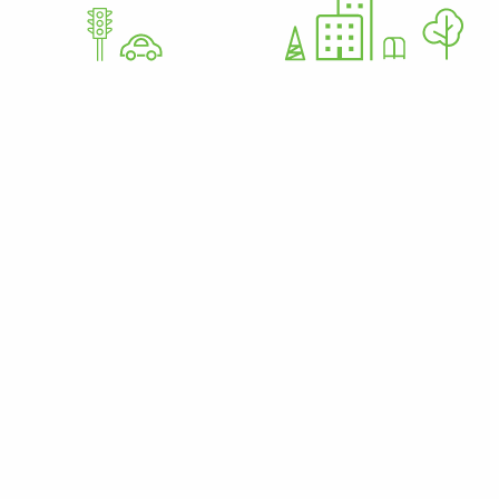
GoWorkaBit Estonia OÜ
12679310
Nurme 37 11616 Tallinn Estonia