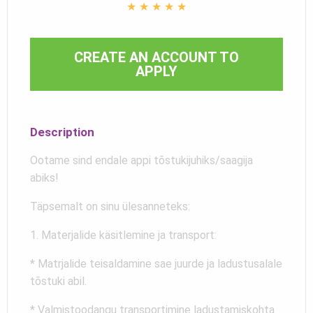
★
★
★
★
★
CREATE AN ACCOUNT TO
APPLY
Description
Ootame sind endale appi tõstukijuhiks/saagija
abiks!
Täpsemalt on sinu ülesanneteks:
1. Materjalide käsitlemine ja transport:
* Matrjalide teisaldamine sae juurde ja ladustusalale
tõstuki abil.
* Valmistoodangu transportimine ladustamiskohta