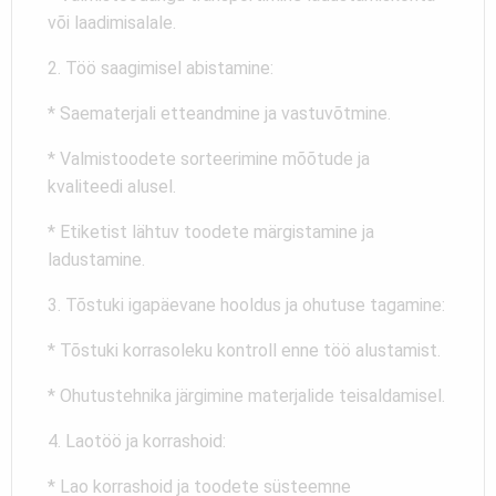
või laadimisalale.
2. Töö saagimisel abistamine:
* Saematerjali etteandmine ja vastuvõtmine.
* Valmistoodete sorteerimine mõõtude ja
kvaliteedi alusel.
* Etiketist lähtuv toodete märgistamine ja
ladustamine.
3. Tõstuki igapäevane hooldus ja ohutuse tagamine:
* Tõstuki korrasoleku kontroll enne töö alustamist.
* Ohutustehnika järgimine materjalide teisaldamisel.
4. Laotöö ja korrashoid:
* Lao korrashoid ja toodete süsteemne