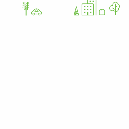
GoWorkaBit Estonia OÜ
12679310
Nurme 37 11616 Tallinn Estonia