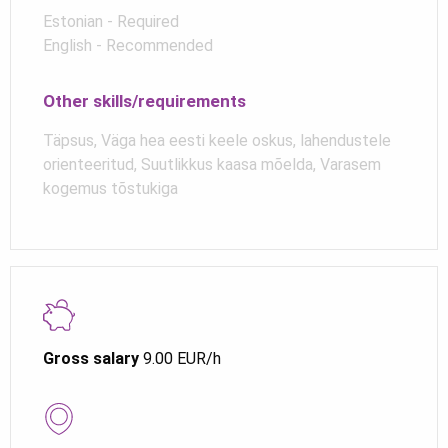
Estonian - Required
English - Recommended
Other skills/requirements
Täpsus, Väga hea eesti keele oskus, lahendustele
orienteeritud, Suutlikkus kaasa mõelda, Varasem
kogemus tõstukiga
Gross salary
9.00 EUR/h