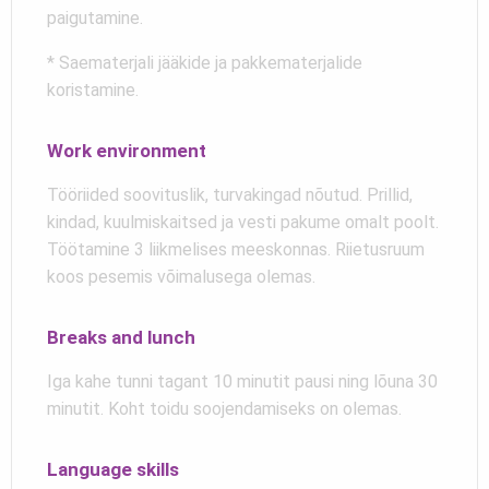
paigutamine.
* Saematerjali jääkide ja pakkematerjalide
koristamine.
Work environment
Tööriided soovituslik, turvakingad nõutud. Prillid,
kindad, kuulmiskaitsed ja vesti pakume omalt poolt.
Töötamine 3 liikmelises meeskonnas. Riietusruum
koos pesemis võimalusega olemas.
Breaks and lunch
Iga kahe tunni tagant 10 minutit pausi ning lõuna 30
minutit. Koht toidu soojendamiseks on olemas.
Language skills