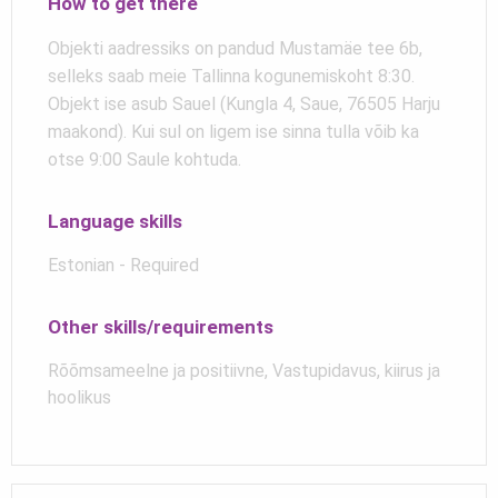
How to get there
Objekti aadressiks on pandud Mustamäe tee 6b,
selleks saab meie Tallinna kogunemiskoht 8:30.
Objekt ise asub Sauel (Kungla 4, Saue, 76505 Harju
maakond). Kui sul on ligem ise sinna tulla võib ka
otse 9:00 Saule kohtuda.
Language skills
Estonian - Required
Other skills/requirements
Rõõmsameelne ja positiivne, Vastupidavus, kiirus ja
hoolikus