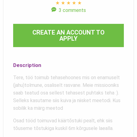
★
★
★
★
★
3 comments
CREATE AN ACCOUNT TO
APPLY
Description
Tere, töö toimub tehasehoones mis on enamuselt
(jahu)tolmune, osaliselt rasvane. Meie missiooniks
saab teatud osa sellest tehasest puhtaks teha :).
Selleks kasutame siis kuiva ja niisket meetodi. Kus
sobilik ka märg meetod
Osad tööd toimuvad käärtõstuki pealt, ehk siis
tõuseme tõstukiga kuskil 6m kõrgusele laealla.