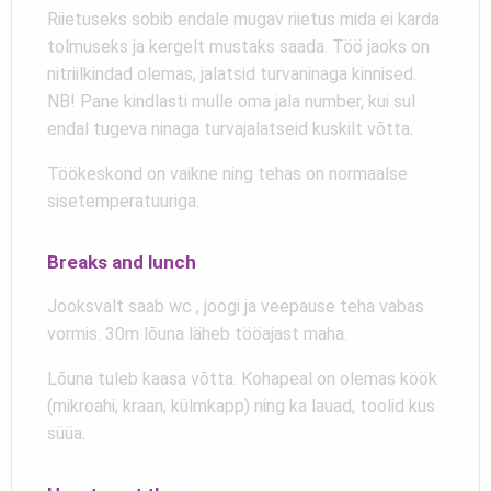
Riietuseks sobib endale mugav riietus mida ei karda
tolmuseks ja kergelt mustaks saada. Töö jaoks on
nitriilkindad olemas, jalatsid turvaninaga kinnised.
NB! Pane kindlasti mulle oma jala number, kui sul
endal tugeva ninaga turvajalatseid kuskilt võtta.
Töökeskond on vaikne ning tehas on normaalse
sisetemperatuuriga.
Breaks and lunch
Jooksvalt saab wc , joogi ja veepause teha vabas
vormis. 30m lõuna läheb tööajast maha.
Lõuna tuleb kaasa võtta. Kohapeal on olemas köök
(mikroahi, kraan, külmkapp) ning ka lauad, toolid kus
süüa.