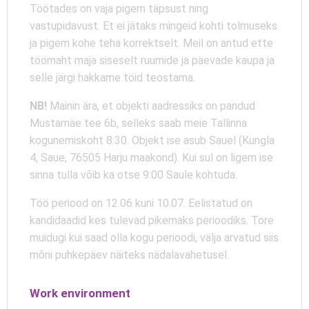
Töötades on vaja pigem täpsust ning
vastupidavust. Et ei jätaks mingeid kohti tolmuseks
ja pigem kohe teha korrektselt. Meil on antud ette
töömaht maja siseselt ruumide ja päevade kaupa ja
selle järgi hakkame töid teostama.
NB!
Mainin ära, et objekti aadressiks on pandud
Mustamäe tee 6b, selleks saab meie Tallinna
kogunemiskoht 8:30. Objekt ise asub Sauel (Kungla
4, Saue, 76505 Harju maakond). Kui sul on ligem ise
sinna tulla võib ka otse 9:00 Saule kohtuda.
Töö periood on 12.06 kuni 10.07. Eelistatud on
kandidaadid kes tulevad pikemaks perioodiks. Tore
muidugi kui saad olla kogu perioodi, välja arvatud siis
mõni puhkepäev näiteks nädalavahetusel.
Work environment