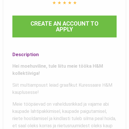
★
★
★
★
★
CREATE AN ACCOUNT TO
APPLY
Description
Hei moehuviline, tule liitu meie tööka H&M
kollektiiviga!
Siit multiampsust leiad graafikut Kuressaare H&M
kauplusesse!
Meie tööpäevad on vaheldusrikkad ja vajame abi
kaupade lahtipakkimisel, kaupade paigutamisel,
riiete hooldamisel ja kindlasti tuleb silma peal hoida,
et saal oleks korras ja riietusruumidest oleks kaup