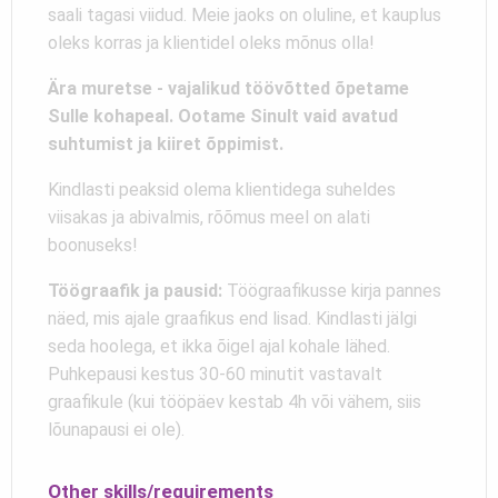
saali tagasi viidud. Meie jaoks on oluline, et kauplus
oleks korras ja klientidel oleks mõnus olla!
Ära muretse - vajalikud töövõtted õpetame
Sulle kohapeal. Ootame Sinult vaid avatud
suhtumist ja kiiret õppimist.
Kindlasti peaksid olema klientidega suheldes
viisakas ja abivalmis, rõõmus meel on alati
boonuseks!
Töögraafik ja pausid:
Töögraafikusse kirja pannes
näed, mis ajale graafikus end lisad. Kindlasti jälgi
seda hoolega, et ikka õigel ajal kohale lähed.
Puhkepausi kestus 30-60 minutit vastavalt
graafikule (kui tööpäev kestab 4h või vähem, siis
lõunapausi ei ole).
Other skills/requirements