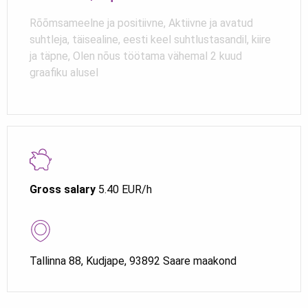
Rõõmsameelne ja positiivne, Aktiivne ja avatud
suhtleja, täisealine, eesti keel suhtlustasandil, kiire
ja täpne, Olen nõus töötama vähemal 2 kuud
graafiku alusel
Gross salary
5.40 EUR/h
Tallinna 88, Kudjape, 93892 Saare maakond