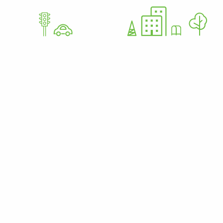
GoWorkaBit Estonia OÜ
12679310
Nurme 37 11616 Tallinn Estonia