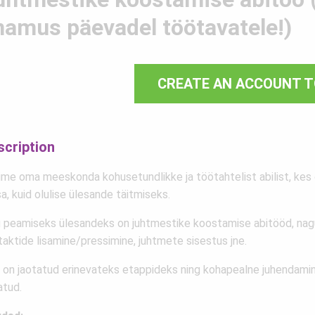
namus päevadel töötavatele!)
CREATE AN ACCOUNT T
scription
ime oma meeskonda kohusetundlikke ja töötahtelist abilist, kes 
sa, kuid olulise ülesande täitmiseks.
u peamiseks ülesandeks on juhtmestike koostamise abitööd, nag
taktide lisamine/pressimine, juhtmete sisestus jne.
 on jaotatud erinevateks etappideks ning kohapealne juhendamine
atud.