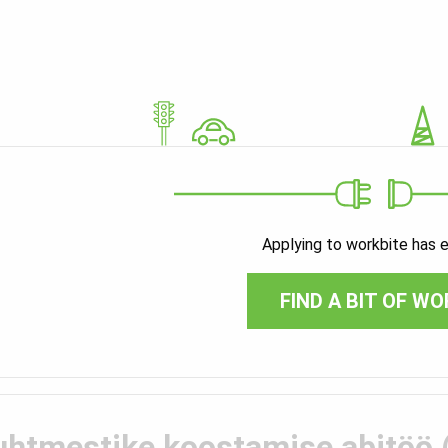
Applying to workbite has 
FIND A BIT OF WO
uhtmestike koostamise abitöö