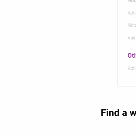
Nõu
Koh
Nob
Val
Ot
Koh
Find a w