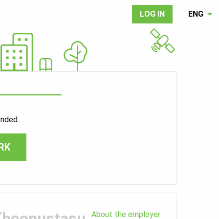
LOG IN
ENG
ended.
RK
 (boonustasu
About the employer