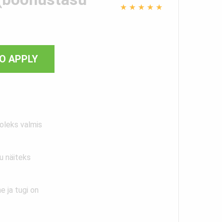
★
★
★
★
★
O APPLY
oleks valmis
u näiteks
 ja tugi on