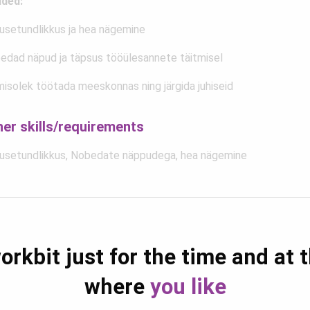
ded:
usetundlikkus ja hea nägemine
edad näpud ja täpsus tööülesannete täitmisel
misolek töötada meeskonnas ning järgida juhiseid
her skills/requirements
usetundlikkus, Nobedate näppudega, hea nägemine
orkbit just for the time and at 
where
you like