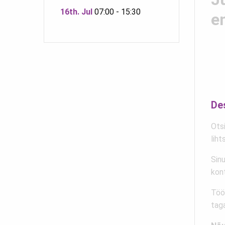
16th. Jul
07:00 - 15:30
e
De
Ots
liht
Sin
kon
Töö
tag