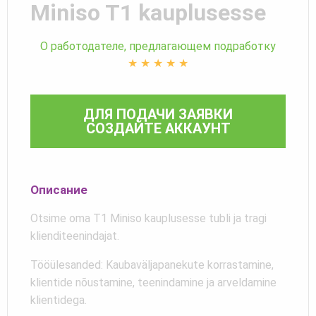
Miniso T1 kauplusesse
О работодателе, предлагающем подработку
★
★
★
★
★
ДЛЯ ПОДАЧИ ЗАЯВКИ
СОЗДАЙТЕ АККАУНТ
Описание
Otsime oma T1 Miniso kauplusesse tubli ja tragi
klienditeenindajat.
Tööülesanded: Kaubaväljapanekute korrastamine,
klientide nõustamine, teenindamine ja arveldamine
klientidega.