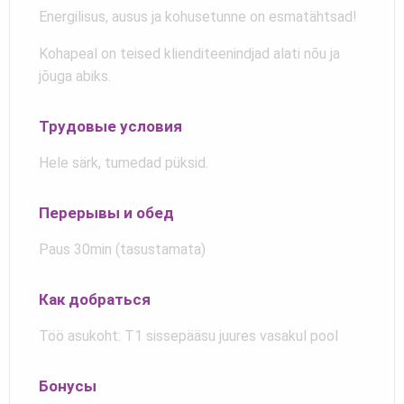
Energilisus, ausus ja kohusetunne on esmatähtsad!
Kohapeal on teised klienditeenindjad alati nõu ja
jõuga abiks.
Трудовые условия
Hele särk, tumedad püksid.
Перерывы и обед
Paus 30min (tasustamata)
Как добраться
Töö asukoht: T1 sissepääsu juures vasakul pool
Бонусы