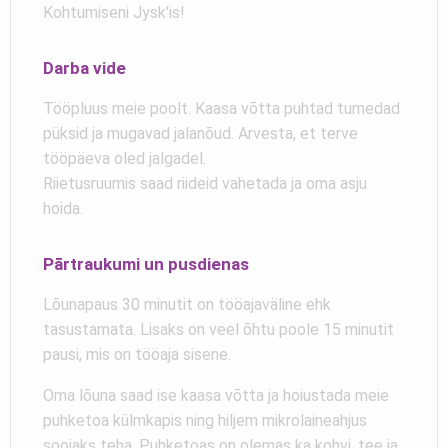
Kohtumiseni Jysk'is!
Darba vide
Tööpluus meie poolt. Kaasa võtta puhtad tumedad
püksid ja mugavad jalanõud. Arvesta, et terve
tööpäeva oled jalgadel.
Riietusruumis saad riideid vahetada ja oma asju
hoida.
Pārtraukumi un pusdienas
Lõunapaus 30 minutit on tööajaväline ehk
tasustamata. Lisaks on veel õhtu poole 15 minutit
pausi, mis on tööaja sisene.
Oma lõuna saad ise kaasa võtta ja hoiustada meie
puhketoa külmkapis ning hiljem mikrolaineahjus
soojaks teha. Puhketoas on olemas ka kohvi, tee ja