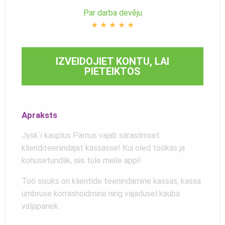
Par darba devēju
★
★
★
★
★
IZVEIDOJIET KONTU, LAI
PIETEIKTOS
Apraksts
Jysk`i kauplus Pärnus vajab särasilmset
klienditeenindajat kassasse! Kui oled töökas ja
kohusetundlik, siis tule meile appi!
Töö sisuks on klientide teenindamine kassas, kassa
ümbruse korrashoidmine ning vajadusel kauba
väljapanek.