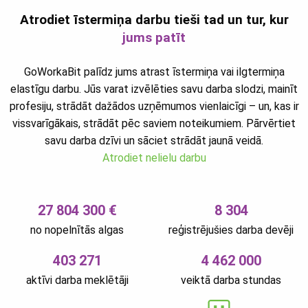
Atrodiet īstermiņa darbu tieši tad un tur, kur
jums patīt
GoWorkaBit palīdz jums atrast īstermiņa vai ilgtermiņa
elastīgu darbu. Jūs varat izvēlēties savu darba slodzi, mainīt
profesiju, strādāt dažādos uzņēmumos vienlaicīgi – un, kas ir
vissvarīgākais, strādāt pēc saviem noteikumiem. Pārvērtiet
savu darba dzīvi un sāciet strādāt jaunā veidā.
Atrodiet nelielu darbu
27 804 300 €
8 304
no nopelnītās algas
reģistrējušies darba devēji
403 271
4 462 000
aktīvi darba meklētāji
veiktā darba stundas