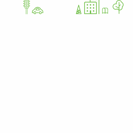
GoWorkaBit Estonia OÜ
12679310
Nurme 37 11616 Tallinn Igaunija