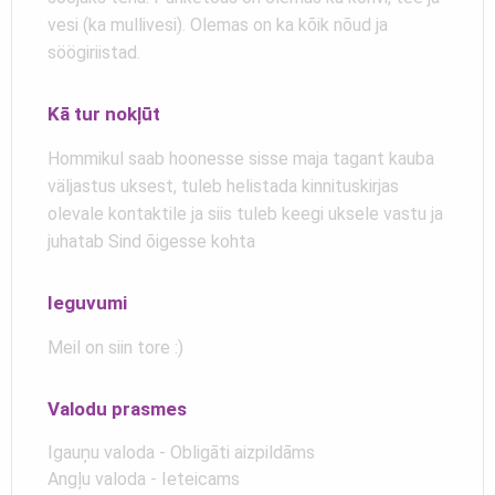
vesi (ka mullivesi). Olemas on ka kõik nõud ja
söögiriistad.
Kā tur nokļūt
Hommikul saab hoonesse sisse maja tagant kauba
väljastus uksest, tuleb helistada kinnituskirjas
olevale kontaktile ja siis tuleb keegi uksele vastu ja
juhatab Sind õigesse kohta
Ieguvumi
Meil on siin tore :)
Valodu prasmes
Igauņu valoda - Obligāti aizpildāms
Angļu valoda - Ieteicams