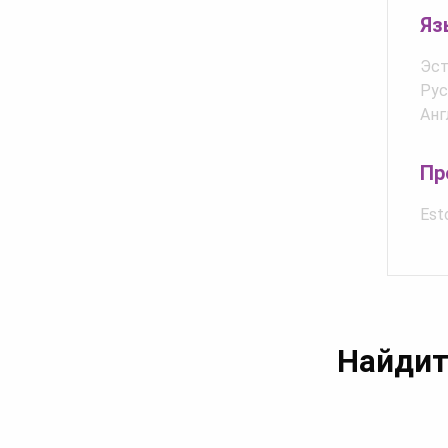
Яз
Эст
Рус
Анг
Пр
Est
Найдит