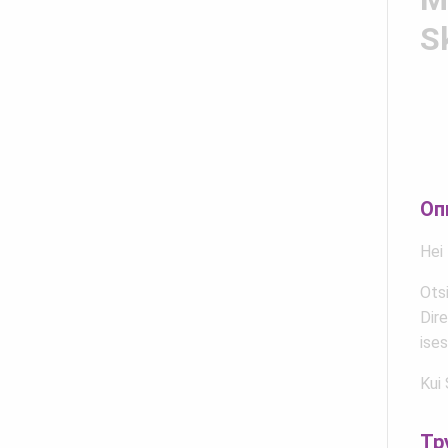
S
Оп
Hei
Ots
Dir
ises
Kui 
Тр