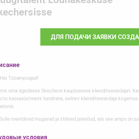
kechersisse
ДЛЯ ПОДАЧИ ЗАЯВКИ СОЗД
исание
 Hei Tööampsajad!
ime oma ägedasse Skechersi kauplusesse klienditeenindajat. Ka
ecto kassasüsteemi tundmine, eelnev klienditeenindaja kogemus 
eisvus.
Sulle meeldivad mugavad ja stiilsed jalanõud, siis see amps on just
удовые условия