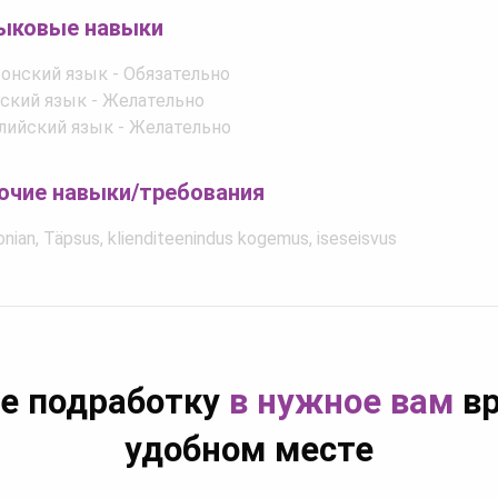
ыковые навыки
онский язык - Обязательно
ский язык - Желательно
лийский язык - Желательно
очие навыки/требования
onian, Täpsus, klienditeenindus kogemus, iseseisvus
е подработку
в нужное вам
вр
удобном месте