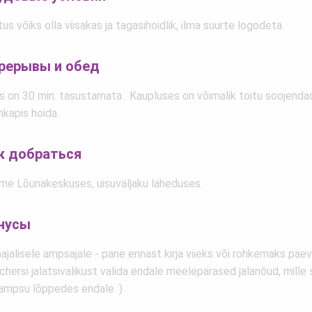
tus võiks olla viisakas ja tagasihoidlik, ilma suurte logodeta.
рерывы и обед
s on 30 min. tasustamata . Kaupluses on võimalik toitu soojendad
mkapis hoida.
к добраться
me Lõunakeskuses, uisuväljaku läheduses.
нусы
ajalisele ampsajale - pane ennast kirja viieks või rohkemaks päe
hersi jalatsivalikust valida endale meelepärased jalanõud, mille
ampsu lõppedes endale :)