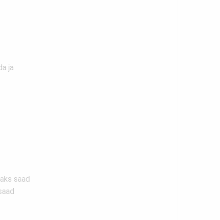
a ja
vaks saad
 saad