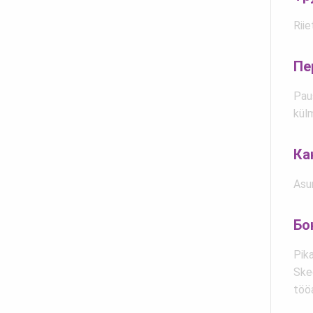
Riie
Пе
Pau
kül
Ка
Asu
Бо
Pika
Skec
töö