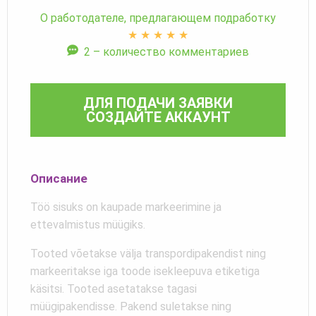
О работодателе, предлагающем подработку
★
★
★
★
★
2 – количество комментариев
ДЛЯ ПОДАЧИ ЗАЯВКИ
СОЗДАЙТЕ АККАУНТ
Описание
Töö sisuks on kaupade markeerimine ja
ettevalmistus müügiks.
Tooted võetakse välja transpordipakendist ning
markeeritakse iga toode isekleepuva etiketiga
käsitsi. Tooted asetatakse tagasi
müügipakendisse. Pakend suletakse ning