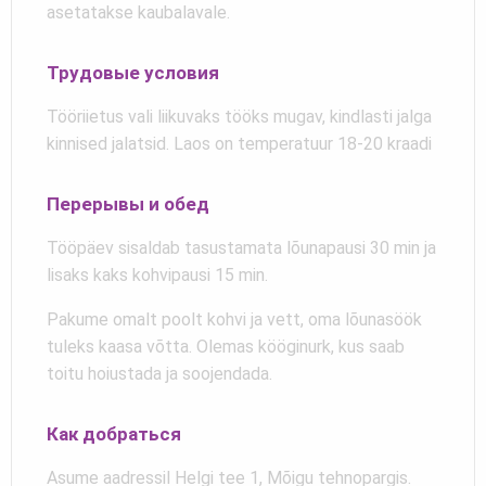
asetatakse kaubalavale.
Трудовые условия
Tööriietus vali liikuvaks tööks mugav, kindlasti jalga
kinnised jalatsid. Laos on temperatuur 18-20 kraadi
Перерывы и обед
Tööpäev sisaldab tasustamata lõunapausi 30 min ja
lisaks kaks kohvipausi 15 min.
Pakume omalt poolt kohvi ja vett, oma lõunasöök
tuleks kaasa võtta. Olemas kööginurk, kus saab
toitu hoiustada ja soojendada.
Как добраться
Asume aadressil Helgi tee 1, Mõigu tehnopargis.