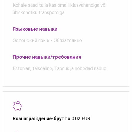
Kohale saad tulla kas oma liiklusvahendiga või
ühiskondliku transpordiga.
Языковые навыки
Эстонский язык - Обязательно
Прочие навыки/требования
Estonian, täisealine, Täpsus ja nobedad näpud
Вознаграждение-брутто
0.02 EUR