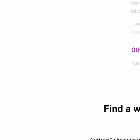
mikr
kau
Töö
maja
Ot
Kas
Find a w