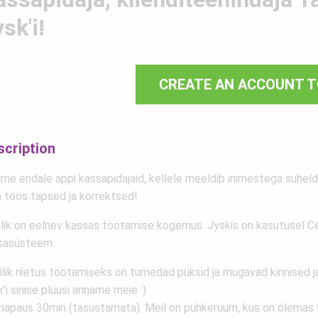
sk'i!
CREATE AN ACCOUNT T
scription
ime endale appi kassapidajaid, kellele meeldib inimestega suheld
 töös täpsed ja korrektsed!
alik on eelnev kassas töötamise kogemus. Jyskis on kasutusel C
sasüsteem.
ilik riietus töötamiseks on tumedad püksid ja mugavad kinnised j
'i sinise pluusi anname meie :)
napaus 30min (tasustamata). Meil on puhkeruum, kus on olemas 