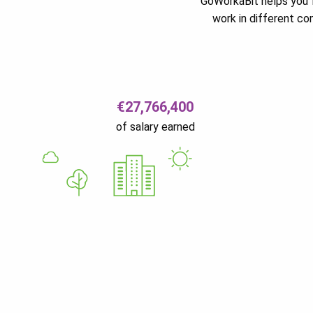
GoWorkaBit helps you f
work in different c
€27,766,400
of salary earned