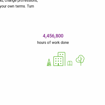
ad, change professions,
your own terms. Turn
4,456,800
hours of work done