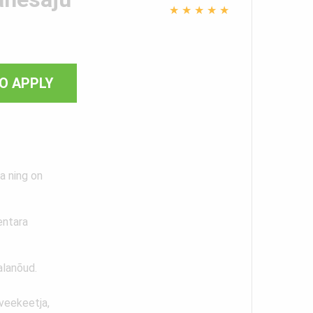
★
★
★
★
★
O APPLY
a ning on
entara
alanõud.
veekeetja,