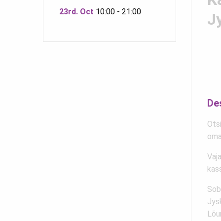
23rd. Oct
10:00 - 21:00
Jy
De
Ots
oma
Vaj
kas
Sob
Jysk
Lõu