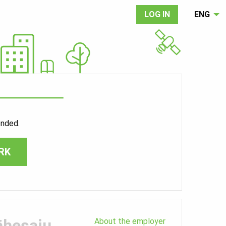
LOG IN
ENG
ended.
RK
ähesaju
About the employer