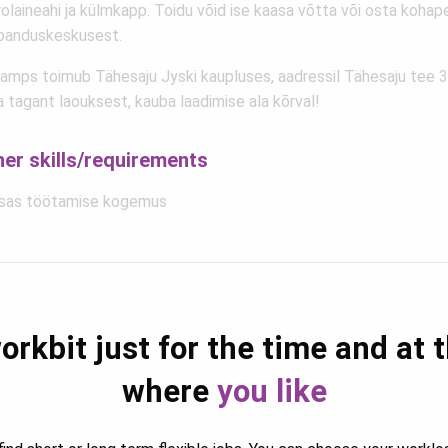
olaineahi ja külmkapp. Toidu võid ise kaasa võtta või osta kohap
banduskeskusest.
amps toimub Tähesaju Jyski kaupluses, aadressil Tähesaju tee 3
 tagant laouksest, kauba laadimise ala kõrval!
her skills/requirements
sas töötamise kogemus
orkbit just for the time and at 
where
you like