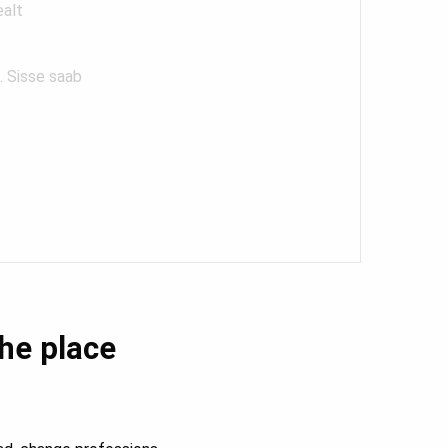
ealt
. Sisse saab
the place