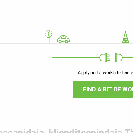
Applying to workbite has 
FIND A BIT OF WO
assapidaja, klienditeenindaja T