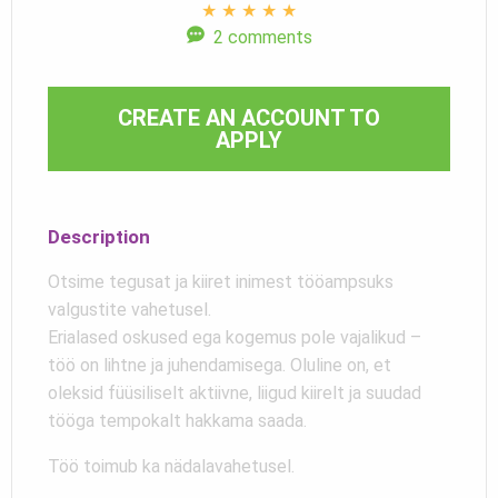
★
★
★
★
★
2 comments
CREATE AN ACCOUNT TO
APPLY
Description
Otsime tegusat ja kiiret inimest tööampsuks
valgustite vahetusel.
Erialased oskused ega kogemus pole vajalikud –
töö on lihtne ja juhendamisega. Oluline on, et
oleksid füüsiliselt aktiivne, liigud kiirelt ja suudad
tööga tempokalt hakkama saada.
Töö toimub ka nädalavahetusel.