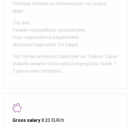
Võimalus töötada ka nädalavetusel või osalise
ajaga.
Töö sisu:
Vanade valgusallikate eemaldamine
Uute valgusallikate paigaldamine
Abistavad tegevused töö käigus
Töö toimub erinevatel objektidel üle Tallinna. Täpse
asukoha anname tööle valitud ampsajatele teada 1-
2 päeva enne tööampsu.
Gross salary
8.20 EUR/h