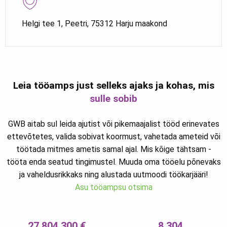
Helgi tee 1, Peetri, 75312 Harju maakond
Leia tööamps just selleks ajaks ja kohas, mis
sulle sobib
GWB aitab sul leida ajutist või pikemaajalist tööd erinevates
ettevõtetes, valida sobivat koormust, vahetada ameteid või
töötada mitmes ametis samal ajal. Mis kõige tähtsam -
tööta enda seatud tingimustel. Muuda oma tööelu põnevaks
ja vaheldusrikkaks ning alustada uutmoodi töökarjääri!
Asu tööampsu otsima
27 804 300 €
8 304