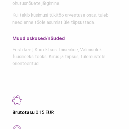
ohutusnõuete järgimine.
Kui tekib küsimusi tükitöö arvestuse osas, tuleb
need enne tööle asumist üle täpsustada.
Muud oskused/nõuded
Eesti keel, Korrektsus, täisealine, Valmisolek
füüsiliseks tööks, Kiirus ja täpsus, tulemustele
orienteeritud
Brutotasu
0.15 EUR