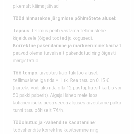
pikemalt käima jäävad.
Tööd hinnatakse järgmiste põhimõtete alusel:
Täpsus
: tellimus peab vastama tellimuslehe
kirjeldusele (õiged tooted ja kogused).
Korrektne pakendamine ja markeerimine
: kaubad
peavad olema turvaliselt pakendatud ning õigesti
märgistatud.
Töö tempo
: arvestus käib tükitöö alusel:
tellimuslehe iga rida = 1 tk. Rea tasu on 0,15 €
(näiteks võib üks rida olla 12 pastapliiatsit karbis või
50 pakki paberit). Algajal läheb meie laos
kohanemiseks aega seega alguses arvestame palka
tunni tasu põhiselt 7€/h.
Tööohutus ja -vahendite kasutamine
:
töövahendite korrektne käsitsemine ning