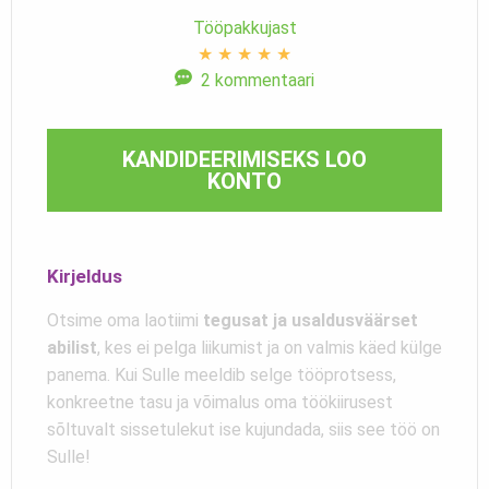
Tööpakkujast
★
★
★
★
★
2 kommentaari
KANDIDEERIMISEKS LOO
KONTO
Kirjeldus
Otsime oma laotiimi
tegusat ja usaldusväärset
abilist
, kes ei pelga liikumist ja on valmis käed külge
panema. Kui Sulle meeldib selge tööprotsess,
konkreetne tasu ja võimalus oma töökiirusest
sõltuvalt sissetulekut ise kujundada, siis see töö on
Sulle!