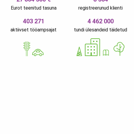
Eurot teenitud tasuna
registreerunud klienti
403 271
4 462 000
aktiivset tööampsajat
tundi ülesandeid täidetud