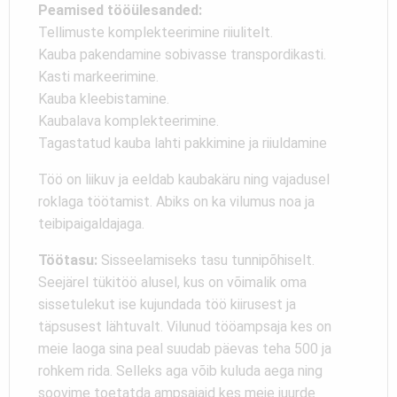
Peamised tööülesanded:
Tellimuste komplekteerimine riiulitelt.
Kauba pakendamine sobivasse transpordikasti.
Kasti markeerimine.
Kauba kleebistamine.
Kaubalava komplekteerimine.
Tagastatud kauba lahti pakkimine ja riiuldamine
Töö on liikuv ja eeldab kaubakäru ning vajadusel
roklaga töötamist. Abiks on ka vilumus noa ja
teibipaigaldajaga.
Töötasu:
Sisseelamiseks tasu tunnipõhiselt.
Seejärel tükitöö alusel, kus on võimalik oma
sissetulekut ise kujundada töö kiirusest ja
täpsusest lähtuvalt. Vilunud tööampsaja kes on
meie laoga sina peal suudab päevas teha 500 ja
rohkem rida. Selleks aga võib kuluda aega ning
soovime toetatda ampsajaid kes meie juurde