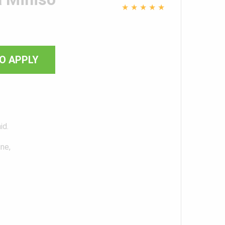
★
★
★
★
★
O APPLY
id.
ne,