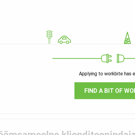
Applying to workbite has 
FIND A BIT OF WO
õõmsameelne klienditeenindaja