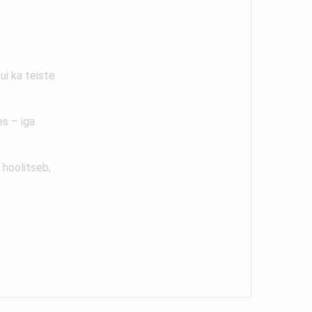
ui ka teiste
es – iga
 hoolitseb,