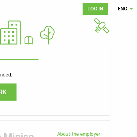
LOG IN
ENG
ended.
RK
 Miniso
About the employer