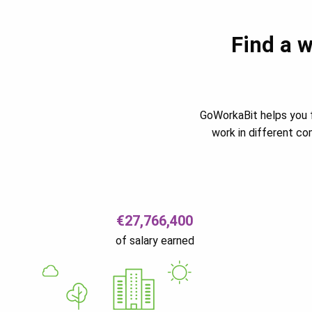
Find a w
GoWorkaBit helps you f
work in different c
€27,766,400
of salary earned