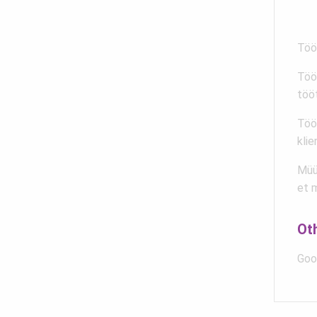
Töö
Tööt
töö
Tööl
klie
Müü
et m
Ot
Goo