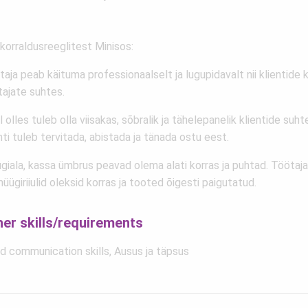
korraldusreeglitest Minisos:
aja peab käituma professionaalselt ja lugupidavalt nii klientide k
tajate suhtes.
 olles tuleb olla viisakas, sõbralik ja tähelepanelik klientide suht
nti tuleb tervitada, abistada ja tänada ostu eest.
giala, kassa ümbrus peavad olema alati korras ja puhtad. Töötaja
üügiriiulid oleksid korras ja tooted õigesti paigutatud.
her skills/requirements
d communication skills, Ausus ja täpsus