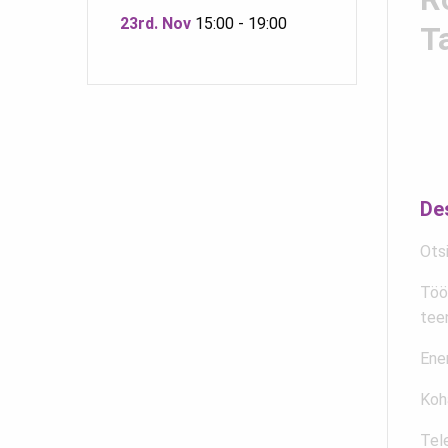
23rd. Nov
15:00 - 19:00
T
De
Otsi
Töö
tee
Ene
Koha
Tel