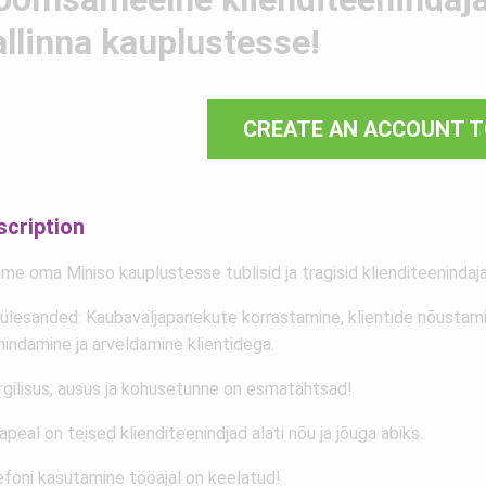
allinna kauplustesse!
CREATE AN ACCOUNT T
scription
me oma Miniso kauplustesse tublisid ja tragisid klienditeenindaja
ülesanded: Kaubaväljapanekute korrastamine, klientide nõustami
nindamine ja arveldamine klientidega.
rgilisus, ausus ja kohusetunne on esmatähtsad!
peal on teised klienditeenindjad alati nõu ja jõuga abiks.
efoni kasutamine tööajal on keelatud!