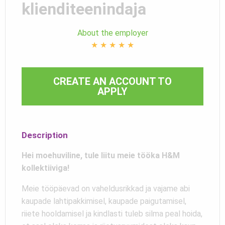
klienditeenindaja
About the employer
★
★
★
★
★
CREATE AN ACCOUNT TO
APPLY
Description
Hei moehuviline, tule liitu meie tööka H&M
kollektiiviga!
Meie tööpäevad on vaheldusrikkad ja vajame abi
kaupade lahtipakkimisel, kaupade paigutamisel,
riiete hooldamisel ja kindlasti tuleb silma peal hoida,