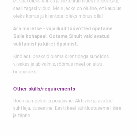
et saal oleks korras ja riietusruumidest oleks kaup
saali tagasi viidud. Meie jaoks on oluline, et kauplus
oleks korras ja klientidel oleks mõnus olla!
Ära muretse - vajalikud töövõtted õpetame
Sulle kohapeal. Ootame Sinult vaid avatud
suhtumist ja kiiret õppimist.
Kindlasti peaksid olema klientidega suheldes
viisakas ja abivalmis, rõõmus meel on alati
boonuseks!
Other skills/requirements
Rõõmsameelne ja positiivne, Aktiivne ja avatud
suhtleja, täisealine, Eesti keel suhtlustasemel, kiire
ja täpne