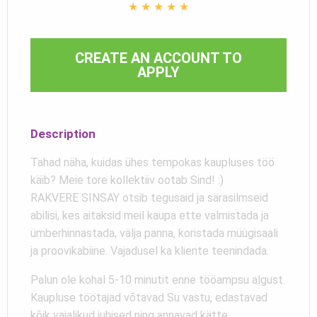
★
★
★
★
★
CREATE AN ACCOUNT TO
APPLY
Description
Tahad näha, kuidas ühes tempokas kaupluses töö
käib? Meie tore kollektiiv ootab Sind! :)
RAKVERE SINSAY otsib tegusaid ja särasilmseid
abilisi, kes aitaksid meil kaupa ette valmistada ja
ümberhinnastada, välja panna, koristada müügisaali
ja proovikabiine. Vajadusel ka kliente teenindada.
Palun ole kohal 5-10 minutit enne tööampsu algust.
Kaupluse töötajad võtavad Su vastu, edastavad
kõik vajalikud juhised ning annavad kätte