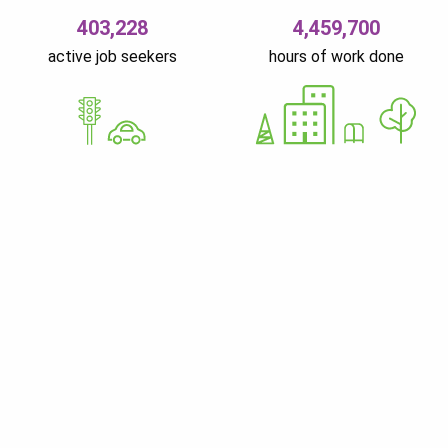
403,228
4,459,700
active job seekers
hours of work done
GoWorkaBit Estonia OÜ