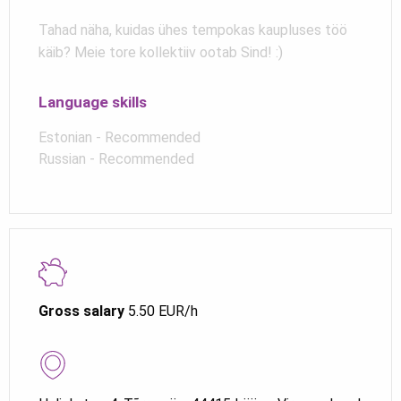
Tahad näha, kuidas ühes tempokas kaupluses töö
käib? Meie tore kollektiiv ootab Sind! :)
Language skills
Estonian - Recommended
Russian - Recommended
Gross salary
5.50 EUR/h