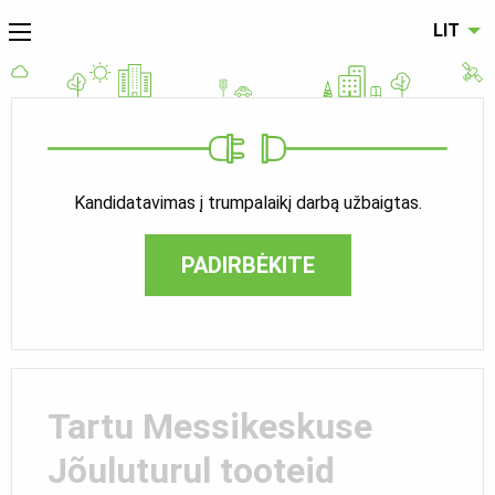
LIT
Kandidatavimas į trumpalaikį darbą užbaigtas.
PADIRBĖKITE
Tartu Messikeskuse
Jõuluturul tooteid