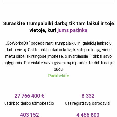
Suraskite trumpalaikį darbą tik tam laikui ir toje
vietoje, kuri
jums patinka
„GoWorkaBit“ padeda rasti trumpalaikių ir ilgalaikių lanksčių
darbo vietų. Galite rinktis darbo krūvį, keisti profesiją, vienu
metu dirbti skirtingose įmonėse, o svarbiausia – dirbti savo
sąlygomis. Pakeiskite savo gyvenimą ir pradėkite dirbti nauju
būdu.
Padirbėkite
27 766 400 €
8 332
uždirbto darbo užmokesčio
užsiregistravę darbdaviai
403 152
4 456 800