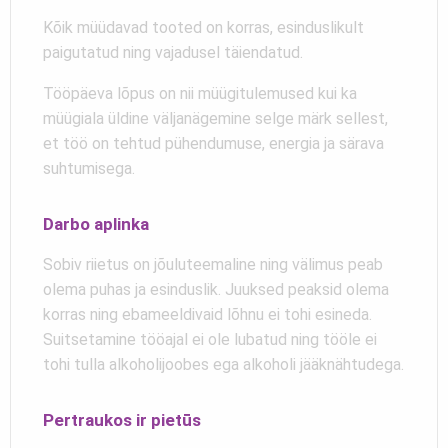
Kõik müüdavad tooted on korras, esinduslikult
paigutatud ning vajadusel täiendatud.
Tööpäeva lõpus on nii müügitulemused kui ka
müügiala üldine väljanägemine selge märk sellest,
et töö on tehtud pühendumuse, energia ja särava
suhtumisega.
Darbo aplinka
Sobiv riietus on jõuluteemaline ning välimus peab
olema puhas ja esinduslik. Juuksed peaksid olema
korras ning ebameeldivaid lõhnu ei tohi esineda.
Suitsetamine tööajal ei ole lubatud ning tööle ei
tohi tulla alkoholijoobes ega alkoholi jääknähtudega.
Pertraukos ir pietūs