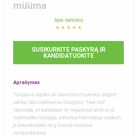
müüma
Apie darbdavį
★
★
★
★
★
SUSIKURKITE PASKYRĄ IR
KANDIDATUOKITE
Aprašymas
Tööpäeva lõpuks on saavutatud tulemus selgelt
nähtav läbi kvaliteetse müügitöö. “Hea töö”
tähendab, et kandidaat on tegelenud aktiivse ja
tulemusliku müügiga, suhelnud klientidega viisakalt
ja enesekindlalt ning loonud meeldiva
ostukeskkonna.