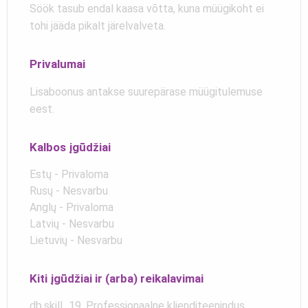
Söök tasub endal kaasa võtta, kuna müügikoht ei
tohi jääda pikalt järelvalveta.
Privalumai
Lisaboonus antakse suurepärase müügitulemuse
eest.
Kalbos įgūdžiai
Estų - Privaloma
Rusų - Nesvarbu
Anglų - Privaloma
Latvių - Nesvarbu
Lietuvių - Nesvarbu
Kiti įgūdžiai ir (arba) reikalavimai
db.skill_19, Professionaalne klienditeenindus,