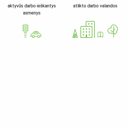
aktyvūs darbo ieškantys
atlikto darbo valandos
asmenys
GoWorkaBit Estonia OÜ