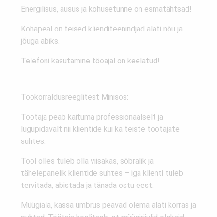
Energilisus, ausus ja kohusetunne on esmatähtsad!
Kohapeal on teised klienditeenindjad alati nõu ja
jõuga abiks.
Telefoni kasutamine tööajal on keelatud!
Töökorraldusreeglitest Minisos:
Töötaja peab käituma professionaalselt ja
lugupidavalt nii klientide kui ka teiste töötajate
suhtes.
Tööl olles tuleb olla viisakas, sõbralik ja
tähelepanelik klientide suhtes – iga klienti tuleb
tervitada, abistada ja tänada ostu eest.
Müügiala, kassa ümbrus peavad olema alati korras ja