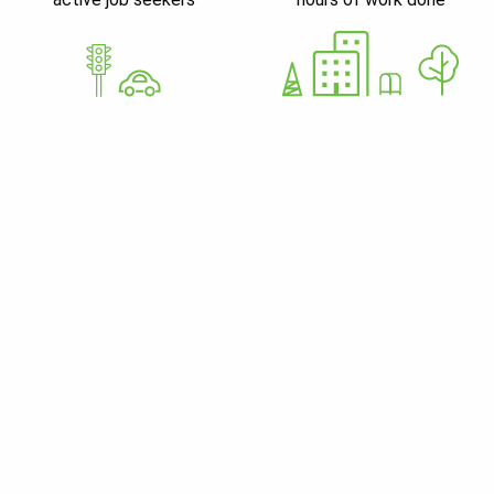
GoWorkaBit Estonia OÜ
12679310