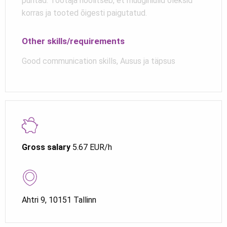
puhtad. Töötaja hoolitseb, et müügiriiulid oleksid
korras ja tooted õigesti paigutatud.
Other skills/requirements
Good communication skills, Ausus ja täpsus
Gross salary
5.67 EUR/h
Ahtri 9, 10151 Tallinn