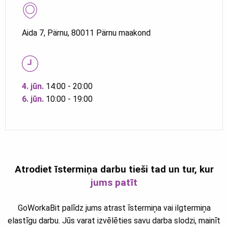
Aida 7, Pärnu, 80011 Pärnu maakond
4. jūn.
14:00 - 20:00
6. jūn.
10:00 - 19:00
Atrodiet īstermiņa darbu tieši tad un tur, kur
jums patīt
GoWorkaBit palīdz jums atrast īstermiņa vai ilgtermiņa
elastīgu darbu. Jūs varat izvēlēties savu darba slodzi, mainīt