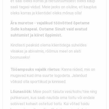
et saal oleks korras ja riietusruumidest oleks kaup
saali tagasi viidud. Meie jaoks on oluline, et kauplus
oleks korras ja klientidel oleks mõnus olla!
Ära muretse - vajalikud töövõtted õpetame
Sulle kohapeal. Ootame Sinult vaid avatud
suhtumist ja kiiret õppimist.
Kindlasti peaksid olema klientidega suheldes
viisakas ja abivalmis, rõõmus meel on alati
boonuseks!
Tööampsuks vajalik riietus:
Kanna riideid, mis on
mugavad kuid ilma suurte logodeta. Jalanõud
võiksid olla sportlikud ja kinnised.
Lõunasöök:
Meie poolt tasuta vesi/kohv/tee ning
puhkeruum, kus saab nautida oma toitu või endale
sobivast kohast ostetud toitu. Kui võtad toidu