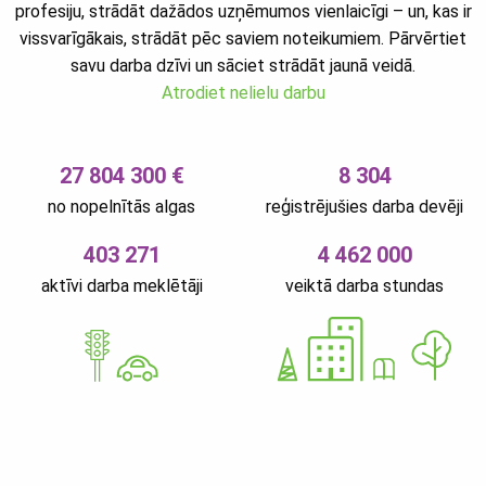
profesiju, strādāt dažādos uzņēmumos vienlaicīgi – un, kas ir
vissvarīgākais, strādāt pēc saviem noteikumiem. Pārvērtiet
savu darba dzīvi un sāciet strādāt jaunā veidā.
Atrodiet nelielu darbu
27 804 300 €
8 304
no nopelnītās algas
reģistrējušies darba devēji
403 271
4 462 000
aktīvi darba meklētāji
veiktā darba stundas