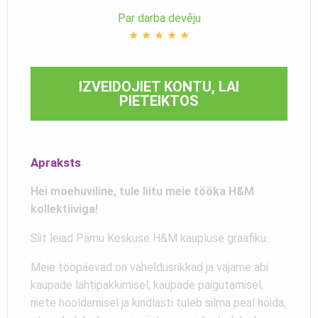
Par darba devēju
★
★
★
★
★
IZVEIDOJIET KONTU, LAI
PIETEIKTOS
Apraksts
Hei moehuviline, tule liitu meie tööka H&M
kollektiiviga!
Siit leiad Pärnu Keskuse H&M kaupluse graafiku.
Meie tööpäevad on vaheldusrikkad ja vajame abi
kaupade lahtipakkimisel, kaupade paigutamisel,
riiete hooldamisel ja kindlasti tuleb silma peal hoida,