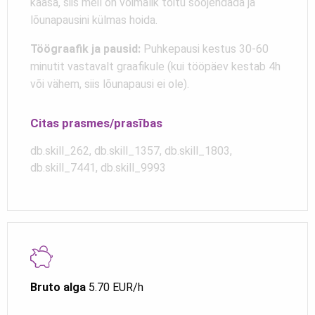
kaasa, siis meil on võimalik toitu soojendada ja
lõunapausini külmas hoida.
Töögraafik ja pausid:
Puhkepausi kestus 30-60
minutit vastavalt graafikule (kui tööpäev kestab 4h
või vähem, siis lõunapausi ei ole).
Citas prasmes/prasības
db.skill_262, db.skill_1357, db.skill_1803,
db.skill_7441, db.skill_9993
Bruto alga
5.70 EUR/h