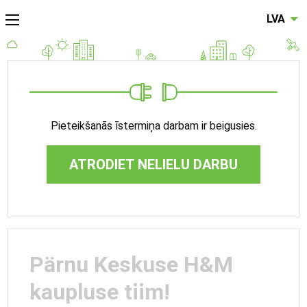
LVA
Pieteikšanās īstermiņa darbam ir beigusies.
ATRODIET NELIELU DARBU
Pärnu Keskuse H&M
kaupluse tiim!