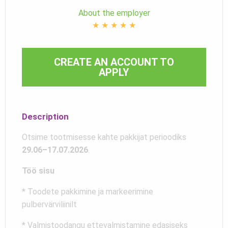
About the employer
★
★
★
★
★
CREATE AN ACCOUNT TO
APPLY
Description
Otsime tootmisesse kahte pakkijat perioodiks
29.06–17.07.2026
.
Töö sisu
* Toodete pakkimine ja markeerimine
pulbervärviliinilt
* Valmistoodangu ettevalmistamine edasiseks