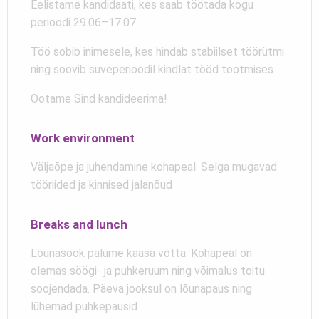
Eelistame kandidaati, kes saab töötada kogu
perioodi 29.06–17.07.
Töö sobib inimesele, kes hindab stabiilset töörütmi
ning soovib suveperioodil kindlat tööd tootmises.
Ootame Sind kandideerima!
Work environment
Väljaõpe ja juhendamine kohapeal. Selga mugavad
tööriided ja kinnised jalanõud
Breaks and lunch
Lõunasöök palume kaasa võtta. Kohapeal on
olemas söögi- ja puhkeruum ning võimalus toitu
soojendada. Päeva jooksul on lõunapaus ning
lühemad puhkepausid