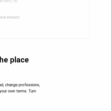
le eest, et
Hoia ennast
the place
ad, change professions,
your own terms. Turn