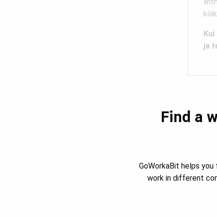
liht
kõik
Kui
ja t
Find a w
GoWorkaBit helps you f
work in different c