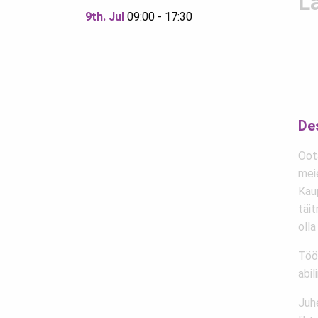
L
9th. Jul
09:00 - 17:30
De
Oot
meie
Kaup
täi
olla
Töö 
abil
Juhe