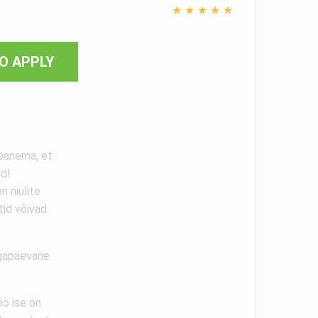
★
★
★
★
★
O APPLY
panema, et
ud!
 riiulite
tid võivad
Igapäevane
öö ise on