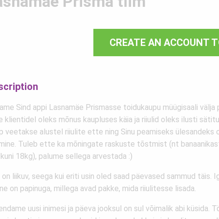
asnamäe Prisma tiim
CREATE AN ACCOUNT T
scription
ame Sind appi Lasnamäe Prismasse toidukaupu müügisaali välja 
 klientidel oleks mõnus kaupluses käia ja riiulid oleks ilusti sätit
 veetakse alustel riiulite ette ning Sinu peamiseks ülesandeks on
tmine. Tuleb ette ka mõningate raskuste tõstmist (nt banaanikas
 kuni 18kg), palume sellega arvestada :)
on liikuv, seega kui eriti usin oled saad päevased sammud täis. 
ine on papinuga, millega avad pakke, mida riiulitesse lisada.
ndame uusi inimesi ja päeva jooksul on sul võimalik abi küsida. T