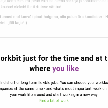
ne ja konti ei murra, pead vaid ise olema hakkaja ja hoolitsema sel
 kaubad oleksid ilusti riiulisse sätitud.
 tunned end kasvõi pisut haigena, siis palun ära kandideeri! 
eisi - jää koju! :)
orkbit just for the time and at 
where
you like
ind short or long term flexible jobs. You can choose your worklo
ompanies at the same time - and what’s most important, work on 
your work life around and start working in a new way.
Find a bit of work