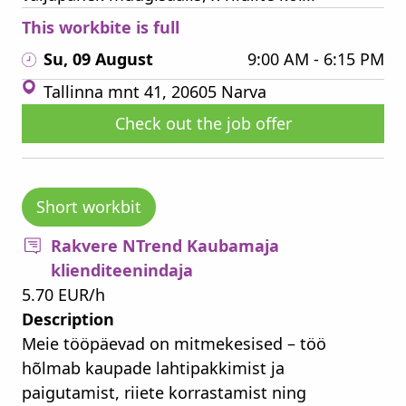
This workbite is full
Su, 09 August
9:00 AM - 6:15 PM
Tallinna mnt 41, 20605 Narva
Check out the job offer
Short workbit
Rakvere NTrend Kaubamaja
klienditeenindaja
5.70 EUR/h
Description
Meie tööpäevad on mitmekesised – töö
hõlmab kaupade lahtipakkimist ja
paigutamist, riiete korrastamist ning