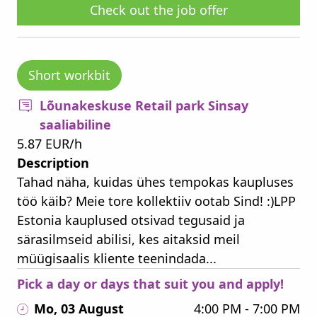
Check out the job offer
Short workbit
Lõunakeskuse Retail park Sinsay
saaliabiline
5.87 EUR/h
Description
Tahad näha, kuidas ühes tempokas kaupluses
töö käib? Meie tore kollektiiv ootab Sind! :)LPP
Estonia kauplused otsivad tegusaid ja
särasilmseid abilisi, kes aitaksid meil
müügisaalis kliente teenindada...
Pick a day or days that suit you and apply!
Mo, 03 August
4:00 PM - 7:00 PM