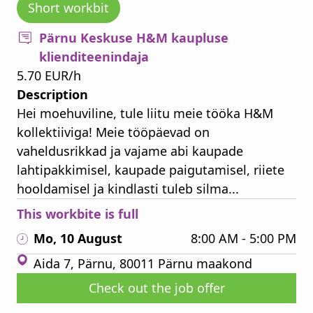
Short workbit
Pärnu Keskuse H&M kaupluse
klienditeenindaja
5.70 EUR/h
Description
Hei moehuviline, tule liitu meie tööka H&M
kollektiiviga! Meie tööpäevad on
vaheldusrikkad ja vajame abi kaupade
lahtipakkimisel, kaupade paigutamisel, riiete
hooldamisel ja kindlasti tuleb silma...
This workbite is full
Mo, 10 August
8:00 AM - 5:00 PM
Aida 7, Pärnu, 80011 Pärnu maakond
Check out the job offer