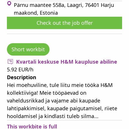
Pärnu maantee 558a, Laagri, 76401 Harju
maakond, Estonia
Check out the job offer
Short workbit
Kvartali keskuse H&M kaupluse abiline
5.92 EUR/h
Description
Hei moehuviline, tule liitu meie tööka H&M
kollektiiviga! Meie tööpäevad on
vaheldusrikkad ja vajame abi kaupade
lahtipakkimisel, kaupade paigutamisel, riiete
hooldamisel ja kindlasti tuleb silma...
This workbite is full