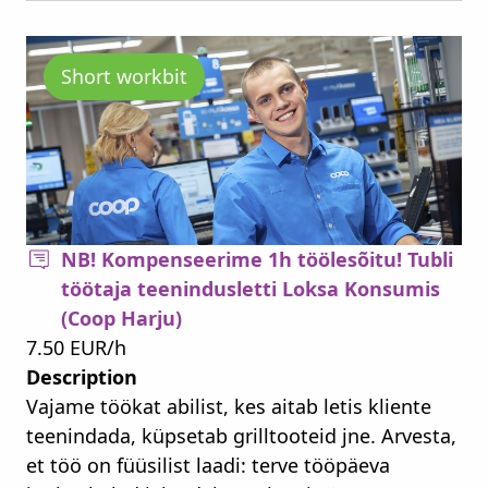
Short workbit
NB! Kompenseerime 1h töölesõitu! Tubli
töötaja teenindusletti Loksa Konsumis
(Coop Harju)
7.50 EUR/h
Description
Vajame töökat abilist, kes aitab letis kliente
teenindada, küpsetab grilltooteid jne. Arvesta,
et töö on füüsilist laadi: terve tööpäeva