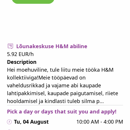
Lõunakeskuse H&M abiline
5.92 EUR/h
Description
Hei moehuviline, tule liitu meie tööka H&M
kollektiiviga!Meie tööpäevad on
vaheldusrikkad ja vajame abi kaupade
lahtipakkimisel, kaupade paigutamisel, riiete
hooldamisel ja kindlasti tuleb silma p...
Pick a day or days that suit you and apply!
Tu, 04 August
10:00 AM - 4:00 PM