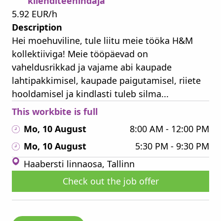
klienditeenindaja
5.92 EUR/h
Description
Hei moehuviline, tule liitu meie tööka H&M
kollektiiviga! Meie tööpäevad on
vaheldusrikkad ja vajame abi kaupade
lahtipakkimisel, kaupade paigutamisel, riiete
hooldamisel ja kindlasti tuleb silma...
This workbite is full
Mo, 10 August
8:00 AM - 12:00 PM
Mo, 10 August
5:30 PM - 9:30 PM
Haabersti linnaosa, Tallinn
Check out the job offer