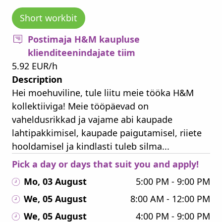
Short workbit
Postimaja H&M kaupluse
klienditeenindajate tiim
5.92 EUR/h
Description
Hei moehuviline, tule liitu meie tööka H&M
kollektiiviga! Meie tööpäevad on
vaheldusrikkad ja vajame abi kaupade
lahtipakkimisel, kaupade paigutamisel, riiete
hooldamisel ja kindlasti tuleb silma...
Pick a day or days that suit you and apply!
Mo, 03 August
5:00 PM - 9:00 PM
We, 05 August
8:00 AM - 12:00 PM
We, 05 August
4:00 PM - 9:00 PM