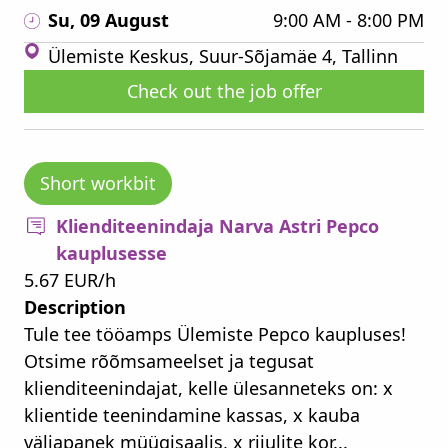
Su, 09 August
9:00 AM - 8:00 PM
Ülemiste Keskus, Suur-Sõjamäe 4, Tallinn
Check out the job offer
Short workbit
Klienditeenindaja Narva Astri Pepco
kauplusesse
5.67 EUR/h
Description
Tule tee tööamps Ülemiste Pepco kaupluses!
Otsime rõõmsameelset ja tegusat
klienditeenindajat, kelle ülesanneteks on: x
klientide teenindamine kassas, x kauba
väljapanek müügisaalis, x riiulite kor...