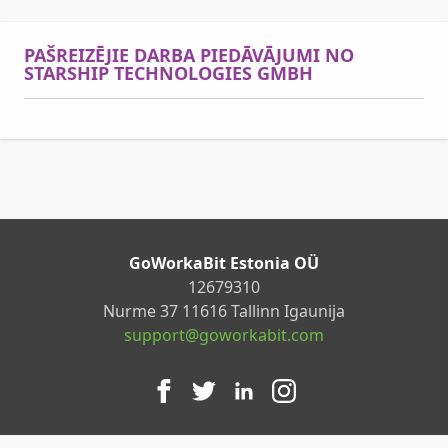
PAŠREIZĒJIE DARBA PIEDĀVĀJUMI NO
STARSHIP TECHNOLOGIES GMBH
GoWorkaBit Estonia OÜ
12679310
Nurme 37 11616 Tallinn Igaunija
support@goworkabit.com