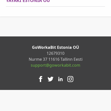
YAYAKI ESTONIA OU
GoWorkaBit Estonia OÜ
12679310
Nurme 37 11616 Tallinn Eesti
support@goworkabit.com