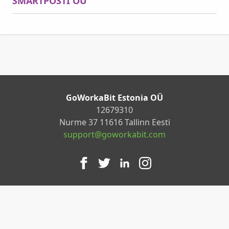
SMARTPOSTI OÜ
GoWorkaBit Estonia OÜ
12679310
Nurme 37 11616 Tallinn Eesti
support@goworkabit.com