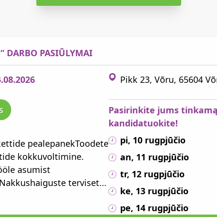
S“ DARBO PASIŪLYMAI
4.08.2026
Pikk 23, Võru, 65604 
s
Pasirinkite jums tinkamą
kandidatuokite!
pi, 10 rugpjūčio
ikettide pealepanekToodete
tide kokkuvoltimine.
an, 11 rugpjūčio
ööle asumist
tr, 12 rugpjūčio
akkushaiguste terviset...
ke, 13 rugpjūčio
pe, 14 rugpjūčio