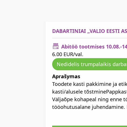
DABARTINIAI „VALIO EESTI A
Abitöö tootmises 10.08.-1
6.00 EUR/val.
Nedidelis trumpalaikis darba
Aprašymas
Toodete kasti pakkimine ja et
kasti/alusele tõstminePappkas
Väljaõpe kohapeal ning enne t
tööohutusalane juhendamine. N