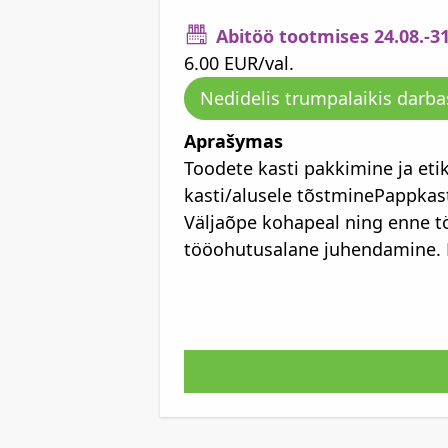
Abitöö tootmises 24.08.-3
6.00 EUR/val.
Nedidelis trumpalaikis darba
Aprašymas
Toodete kasti pakkimine ja et
kasti/alusele tõstminePappkas
Väljaõpe kohapeal ning enne t
tööohutusalane juhendamine. N