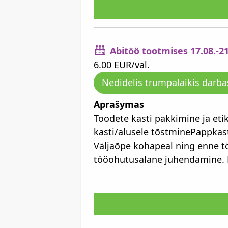
Abitöö tootmises 17.08.-2
6.00 EUR/val.
Nedidelis trumpalaikis darba
Aprašymas
Toodete kasti pakkimine ja et
kasti/alusele tõstminePappkas
Väljaõpe kohapeal ning enne t
tööohutusalane juhendamine. N