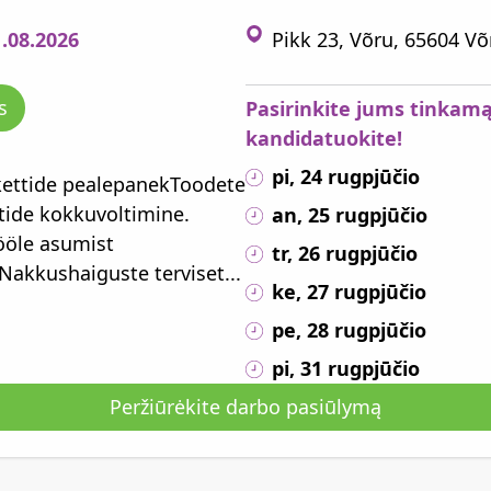
1.08.2026
Pikk 23, Võru, 65604 
s
Pasirinkite jums tinkamą
kandidatuokite!
pi, 24 rugpjūčio
ikettide pealepanekToodete
tide kokkuvoltimine.
an, 25 rugpjūčio
ööle asumist
tr, 26 rugpjūčio
akkushaiguste terviset...
ke, 27 rugpjūčio
pe, 28 rugpjūčio
pi, 31 rugpjūčio
Peržiūrėkite darbo pasiūlymą