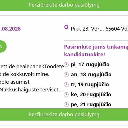
Peržiūrėkite darbo pasiūlymą
1.08.2026
Pikk 23, Võru, 65604 
s
Pasirinkite jums tinkamą
kandidatuokite!
pi, 17 rugpjūčio
ikettide pealepanekToodete
tide kokkuvoltimine.
an, 18 rugpjūčio
ööle asumist
tr, 19 rugpjūčio
akkushaiguste terviset...
ke, 20 rugpjūčio
pe, 21 rugpjūčio
Peržiūrėkite darbo pasiūlymą