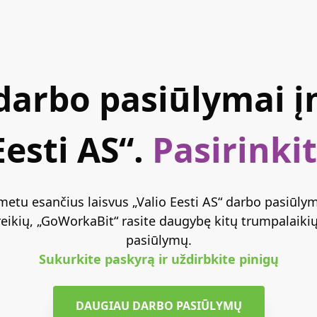
 darbo pasiūlymai 
Eesti AS“.
Pasirinki
 metu esančius laisvus „Valio Eesti AS“ darbo pasiūlymu
reikių, „GoWorkaBit“ rasite daugybę kitų trumpalaikių 
pasiūlymų.
Sukurkite paskyrą ir uždirbkite pinigų
DAUGIAU DARBO PASIŪLYMŲ