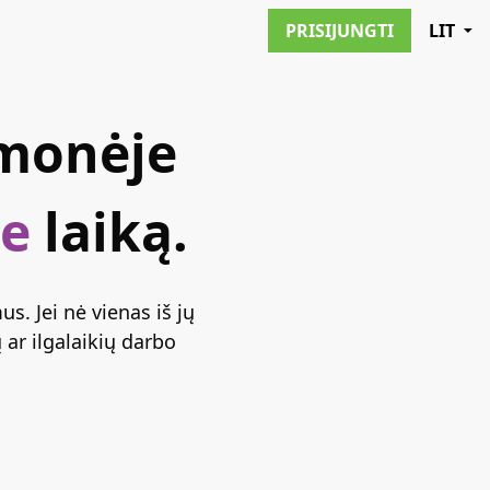
PRISIJUNGTI
LIT
įmonėje
te
laiką.
s. Jei nė vienas iš jų
ar ilgalaikių darbo