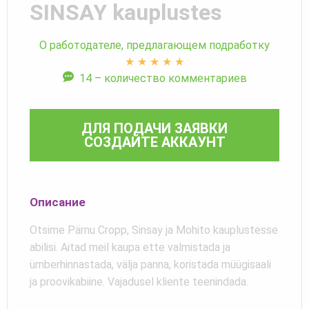
SINSAY kauplustes
О работодателе, предлагающем подработку
★
★
★
★
★
14 – количество комментариев
ДЛЯ ПОДАЧИ ЗАЯВКИ
СОЗДАЙТЕ АККАУНТ
Описание
Otsime Pärnu Cropp, Sinsay ja Mohito kauplustesse
abilisi. Aitad meil kaupa ette valmistada ja
ümberhinnastada, välja panna, koristada müügisaali
ja proovikabiine. Vajadusel kliente teenindada.