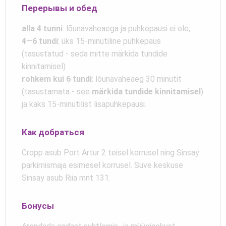
Перерывы и обед
alla 4 tunni
: lõunavaheaega ja puhkepausi ei ole;
4
—
6 tundi
: üks 15-minutiline puhkepaus
(tasustatud - seda mitte märkida tundide
kinnitamisel)
rohkem kui 6 tundi
: lõunavaheaeg 30 minutit
(tasustamata - see
märkida tundide kinnitamisel
)
ja kaks 15-minutilist lisapuhkepausi.
Как добраться
Cropp asub Port Artur 2 teisel korrusel ning Sinsay
parkimismaja esimesel korrusel. Suve keskuse
Sinsay asub Riia mnt 131.
Бонусы