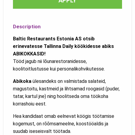
APPLY
Description
Baltic Restaurants Estonia AS otsib
erinevatesse Tallinna Daily köökidesse abiks
ABIKOKKASID!
Tööd jagub nii lõunarestoranidesse,
koolitoitlustusse kui personalikohvikutesse.
Abikoka
ülesandeks on valmistada salateid,
magustoitu, kastmeid ja lihtsamad roogasid (puder,
tatar, kartul jne) ning hoolitseda oma töökoha
korrashoiu eest.
Hea kandidaat omab eelnevat köögis töötamise
kogemust, on rõõmsameelne, koostööaldis ja
suudab iseseisvalt töötada.