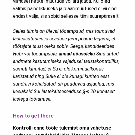
viimasel hetkel muutuda või ära jääda. Kui oled
valmis paindlikkuseks ja plaanimuutused ei vii sind
endast välja, siis sobid sellesse tiimi suurepäraselt.
Selles tiimis on üleval tööampsud, mis toimuvad
lasteasutustes ja seaduse järgi peame tagama, et
töötajate taust oleks sobiv. Seega, kandideerides
Hubi või tööampsule,
annad nõusoleku
Sinu antud
andmete kasutamiseks vajadusel taustakontrolliks,
samuti kinnitad, et Sa ei ole kriminaalkorras
karistatud ning Sulle ei ole kunagi kuriteo eest
sundravi kohaldatud, sh puuduvad asjaolud, mis
keelaksid Sul lastekaitseseaduse §-s 20 kohaselt
lastega töötamise.
How to get there
Kontrolli enne tööle tulemist oma vahetuse