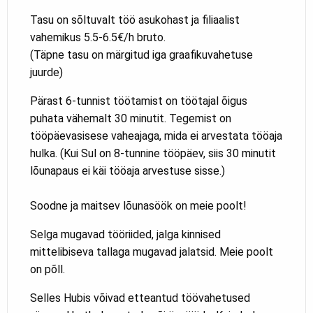
Tasu on sõltuvalt töö asukohast ja filiaalist
vahemikus 5.5-6.5€/h bruto.
(Täpne tasu on märgitud iga graafikuvahetuse
juurde)
Pärast 6-tunnist töötamist on töötajal õigus
puhata vähemalt 30 minutit. Tegemist on
tööpäevasisese vaheajaga, mida ei arvestata tööaja
hulka. (Kui Sul on 8-tunnine tööpäev, siis 30 minutit
lõunapaus ei käi tööaja arvestuse sisse.)
Soodne ja maitsev lõunasöök on meie poolt!
Selga mugavad tööriided, jalga kinnised
mittelibiseva tallaga mugavad jalatsid. Meie poolt
on põll.
Selles Hubis võivad etteantud töövahetused