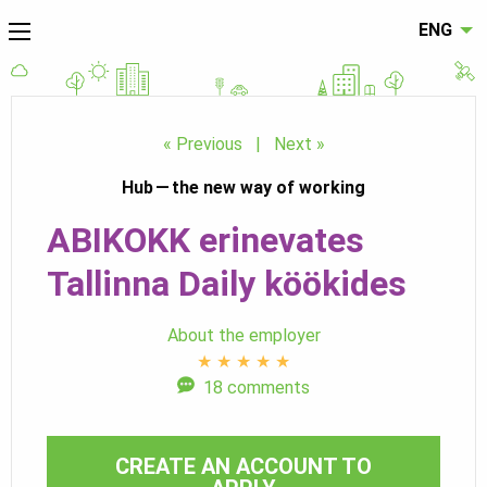
ENG
« Previous
|
Next »
Hub — the new way of working
ABIKOKK erinevates
Tallinna Daily köökides
About the employer
★
★
★
★
★
18 comments
CREATE AN ACCOUNT TO